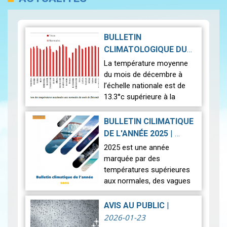
BULLETIN
CLIMATOLOGIQUE DU
MOIS DE DÉCEMBRE
La température moyenne
2026-01-30
2025
|
du mois de décembre à
l’échelle nationale est de
13.3°c supérieure à la
normale (12.5°c). Cela
indique un mois
BULLETIN CILIMATIQUE
relativement plus chaud
DE L'ANNÉE 2025
|
que la moyenne. L’anal…
2026-01-23
2025 est une année
Lire
marquée par des
températures supérieures
aux normales, des vagues
de chaleur et des
précipitations localement
AVIS AU PUBLIC
|
exceptionnelles avec des
2026-01-23
records enregistrés dans l…