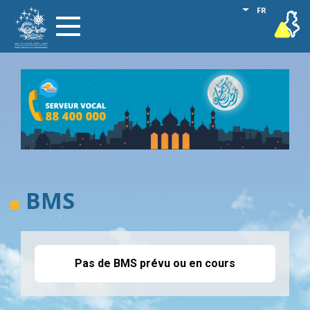
Aller
Lister les act
FR
vigilance
Toggle
au
navigation
contenu
principal
BMS
Pas de BMS prévu ou en cours