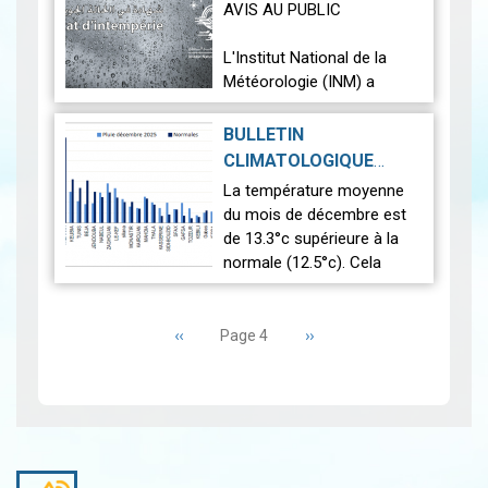
AVIS AU PUBLIC
Lire
L'Institut National de la
Météorologie (INM) a
l'honneur d'informer son
aimable clientèle que pour
BULLETIN
l'obtention d'un Certificat
CLIMATOLOGIQUE
d'Intempérie (destiné aux
PRÉLIMINAIRE :
La température moyenne
compagnies…
Lire
DÉCEMBRE 2025
|
du mois de décembre est
2026-01-13
de 13.3°c supérieure à la
normale (12.5°c). Cela
indique un mois
Pagination
relativement plus chaud
Page
‹‹
que la moyenne. L’analyse
Page
››
Page 4
précédente
suivante
des données pluvio…
Lire