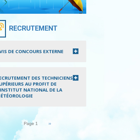
RECRUTEMENT
VIS DE CONCOURS EXTERNE
ECRUTEMENT DES TECHNICIENS
UPÉRIEURS AU PROFIT DE
’INSTITUT NATIONAL DE LA
ÉTÉOROLOGIE
nation
Page
››
Page 1
suivante