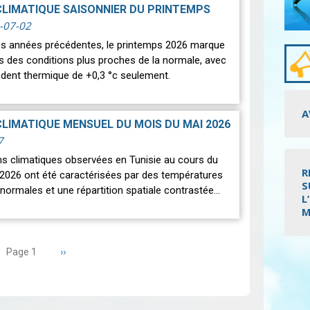
CLIMATIQUE SAISONNIER DU PRINTEMPS
-07-02
des années précédentes, le printemps 2026 marque
rs des conditions plus proches de la normale, avec
édent thermique de +0,3 °c seulement.
A
CLIMATIQUE MENSUEL DU MOIS DU MAI 2026
7
ns climatiques observées en Tunisie au cours du
R
2026 ont été caractérisées par des températures
S
normales et une répartition spatiale contrastée…
L
M
Page
››
Page 1
Pagi
suivante