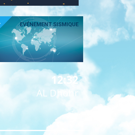
T
EVÉNEMENT SISMIQUE
12:32
AL Dhohr