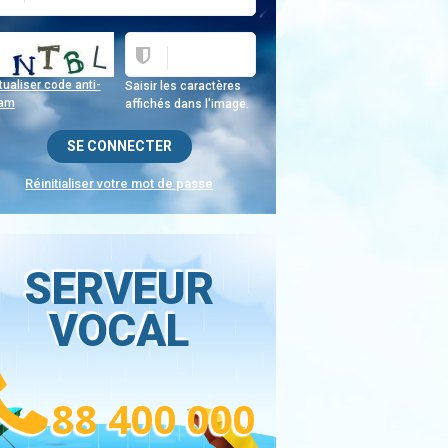
ualiser code anti-
Saisir les caractères
am
affichés dans l'image.
Réinitialiser votre mot de passe
SERVEUR
VOCAL
88 400 000