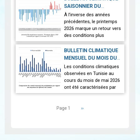
aux normales ont été
SAISONNIER DU
observées sur l'en…
Lire
PRINTEMPS 2026
|
À l’inverse des années
2026-07-02
précédentes, le printemps
2026 marque un retour vers
des conditions plus
proches de la normale,
avec un léger excédent
BULLETIN CLIMATIQUE
thermique de +0,3 °c
MENSUEL DU MOIS DU
seulement.
2026-06-17
MAI 2026
|
Les conditions climatiques
Nous r…
Lire
observées en Tunisie au
cours du mois de mai 2026
ont été caractérisées par
des températures proches
Pagination
des normales et une
répartition spatiale
Page
››
Page 1
suivante
contrastée…
Lire