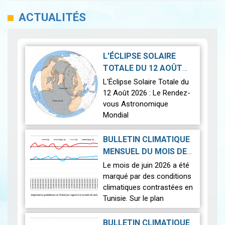
ACTUALITÉS
L'ÉCLIPSE SOLAIRE
TOTALE DU 12 AOÛT
2026-07-21
2026
|
L'Éclipse Solaire Totale du
12 Août 2026 : Le Rendez-
vous Astronomique
Mondial
Le 12 août 2026, la Terre
BULLETIN CLIMATIQUE
connaîtra l'un des
MENSUEL DU MOIS DE
phénomènes
2026-07-14
JUIN 2026
|
Le mois de juin 2026 a été
astronomiques les plus
marqué par des conditions
spectaculaires : une…
Lire
climatiques contrastées en
Tunisie. Sur le plan
thermique, des
températures supérieures
BULLETIN CLIMATIQUE