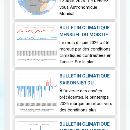
12 Août 2026 : Le Rendez-
vous Astronomique
Mondial
Le 12 août 2026, la Terre
BULLETIN CLIMATIQUE
connaîtra l'un des
MENSUEL DU MOIS DE
phénomènes
2026-07-14
JUIN 2026
|
Le mois de juin 2026 a été
astronomiques les plus
marqué par des conditions
spectaculaires : une…
Lire
climatiques contrastées en
Tunisie. Sur le plan
thermique, des
températures supérieures
BULLETIN CLIMATIQUE
aux normales ont été
SAISONNIER DU
observées sur l'en…
Lire
PRINTEMPS 2026
|
À l’inverse des années
2026-07-02
précédentes, le printemps
2026 marque un retour vers
des conditions plus
proches de la normale,
avec un léger excédent
BULLETIN CLIMATIQUE
thermique de +0,3 °c