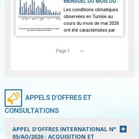
MENSUEL DU MOIS DU
seulement.
2026-06-17
MAI 2026
|
Les conditions climatiques
Nous r…
Lire
observées en Tunisie au
cours du mois de mai 2026
ont été caractérisées par
des températures proches
Pagination
des normales et une
répartition spatiale
Page
››
Page 1
suivante
contrastée…
Lire
APPELS D'OFFRES ET
CONSULTATIONS
APPEL D’OFFRES INTERNATIONAL N°
05/AO/2026 : ACQUISITION ET