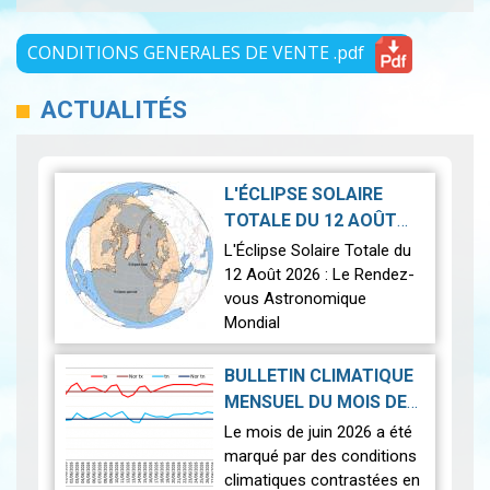
CONDITIONS GENERALES DE VENTE .pdf
ACTUALITÉS
L'ÉCLIPSE SOLAIRE
TOTALE DU 12 AOÛT
2026-07-21
2026
|
L'Éclipse Solaire Totale du
12 Août 2026 : Le Rendez-
vous Astronomique
Mondial
Le 12 août 2026, la Terre
BULLETIN CLIMATIQUE
connaîtra l'un des
MENSUEL DU MOIS DE
phénomènes
2026-07-14
JUIN 2026
|
Le mois de juin 2026 a été
astronomiques les plus
marqué par des conditions
spectaculaires : une…
Lire
climatiques contrastées en