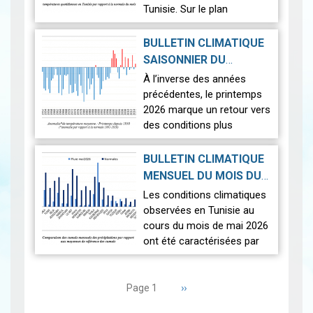
Tunisie. Sur le plan
thermique, des
températures supérieures
BULLETIN CLIMATIQUE
aux normales ont été
SAISONNIER DU
observées sur l'en…
Lire
PRINTEMPS 2026
|
À l’inverse des années
2026-07-02
précédentes, le printemps
2026 marque un retour vers
des conditions plus
proches de la normale,
avec un léger excédent
BULLETIN CLIMATIQUE
thermique de +0,3 °c
MENSUEL DU MOIS DU
seulement.
2026-06-17
MAI 2026
|
Les conditions climatiques
Nous r…
Lire
observées en Tunisie au
cours du mois de mai 2026
ont été caractérisées par
des températures proches
Pagination
des normales et une
répartition spatiale
Page
››
Page 1
suivante
contrastée…
Lire