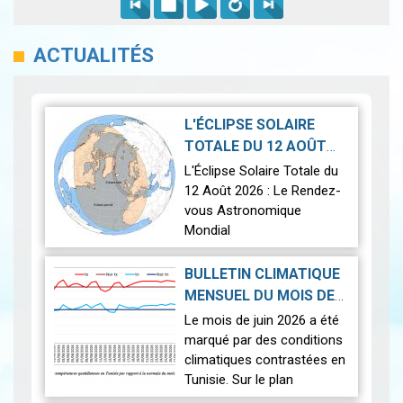
ACTUALITÉS
L'ÉCLIPSE SOLAIRE
TOTALE DU 12 AOÛT
2026-07-21
2026
|
L'Éclipse Solaire Totale du
12 Août 2026 : Le Rendez-
vous Astronomique
Mondial
Le 12 août 2026, la Terre
BULLETIN CLIMATIQUE
connaîtra l'un des
MENSUEL DU MOIS DE
phénomènes
2026-07-14
JUIN 2026
|
Le mois de juin 2026 a été
astronomiques les plus
marqué par des conditions
spectaculaires : une…
Lire
climatiques contrastées en
Tunisie. Sur le plan
thermique, des