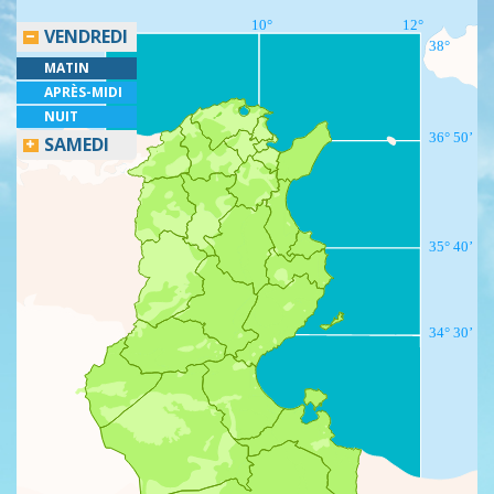
10°
12°
VENDREDI
38°
MATIN
APRÈS-MIDI
NUIT
36° 50’
SAMEDI
35° 40’
34° 30’