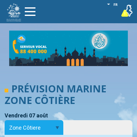
Aller
Lister les act
FR
vigilance
Toggle
au
navigation
contenu
principal
PRÉVISION MARINE
ZONE CÔTIÈRE
Vendredi 07 août