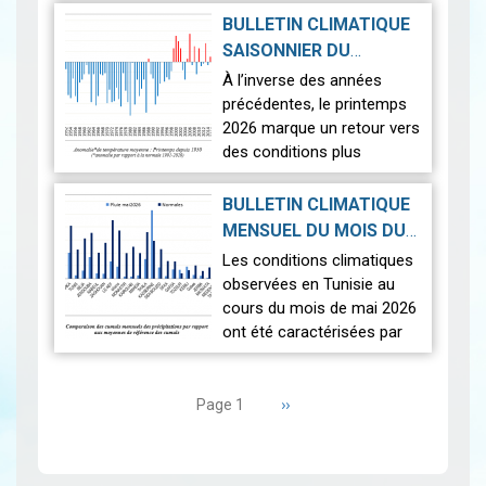
températures supérieures
BULLETIN CLIMATIQUE
aux normales ont été
SAISONNIER DU
observées sur l'en…
Lire
PRINTEMPS 2026
|
À l’inverse des années
2026-07-02
précédentes, le printemps
2026 marque un retour vers
des conditions plus
proches de la normale,
avec un léger excédent
BULLETIN CLIMATIQUE
thermique de +0,3 °c
MENSUEL DU MOIS DU
seulement.
2026-06-17
MAI 2026
|
Les conditions climatiques
Nous r…
Lire
observées en Tunisie au
cours du mois de mai 2026
ont été caractérisées par
des températures proches
Pagination
des normales et une
répartition spatiale
Page
››
Page 1
suivante
contrastée…
Lire