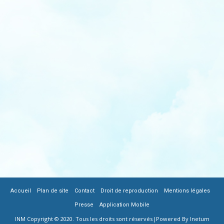
|
|
|
|
|
FOOTER
Accueil
Plan de site
Contact
Droit de reproduction
Mentions légales
|
Presse
Application Mobile
MENU
INM Copyright © 2020. Tous les droits sont réservés|
Powered By Inetum