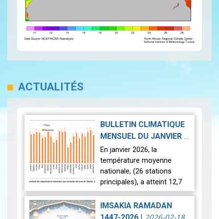
ACTUALITÉS
BULLETIN CLIMATIQUE
MENSUEL DU JANVIER
|
2026-02-23
En janvier 2026, la
température moyenne
nationale, (26 stations
principales), a atteint 12,7
°c, soit une anomalie
positive de +1,4 °c par
IMSAKIA RAMADAN
rapport à la moyenne de
2026-02-18
1447-2026
|