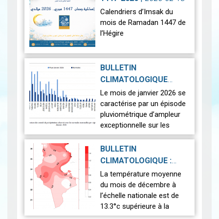
référence (11,3 °…
Lire
Calendriers d’Imsak du
mois de Ramadan 1447 de
l’Hégire
Ci-dessous les calendriers
d’Imsak du mois de
BULLETIN
Ramadan 1447 de l’Hégire.
CLIMATOLOGIQUE
Ils couvrent plusieurs villes
PRÉLIMINAIRE DU
Le mois de janvier 2026 se
tunisiennes ainsi que…
Lire
JANVIER 2026
|
caractérise par un épisode
2026-02-13
pluviométrique d’ampleur
exceptionnelle sur les
régions du nord et du
centre, générant des
BULLETIN
impacts hydrologiques
CLIMATOLOGIQUE :
notables, tan…
Lire
DÉCEMBRE 2025
|
La température moyenne
2026-01-30
du mois de décembre à
l’échelle nationale est de
13.3°c supérieure à la
normale (12.5°c). Cela