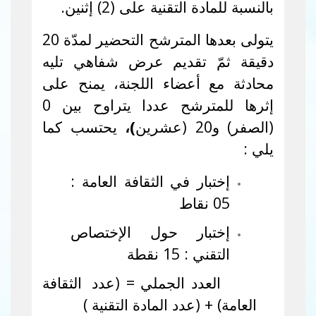
بالنسبة للمادة التقنية على (2) إثنين.
يتولى بعدها المترشح التحضير لمدّة 20
دقيقة ثمّ تقديم عرض شفاهي تليه
محادثة مع أعضاء اللجنة
،
يمنح على
إثرها للمترشح عددا يتراوح بين 0
(الصفر) و20 (عشرين
)،
يحتسب كما
يلي :
إختبار في الثقافة العامة :
05 نقاط
إختبار حول الإختصاص
التقني : 15 نقطة
العدد الجملي = (عدد
الثقافة
العامة) + (عدد المادة التقنية )