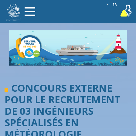
Aller
Lister les act
FR
vigilance
Toggle
au
navigation
contenu
principal
CONCOURS EXTERNE
POUR LE RECRUTEMENT
DE 03 INGÉNIEURS
SPÉCIALISÉS EN
MÉTÉOROLOGIE