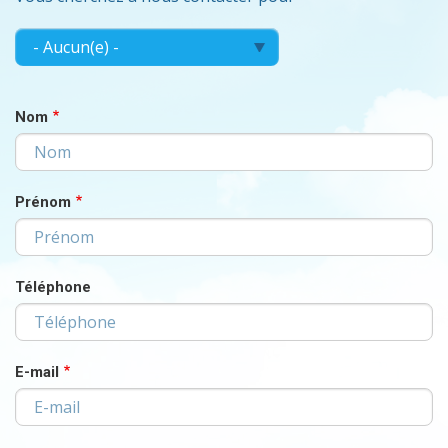
FAITES
Faites
votre
VOTRE
choix...
CHOIX...
Nom
Prénom
Téléphone
E-mail