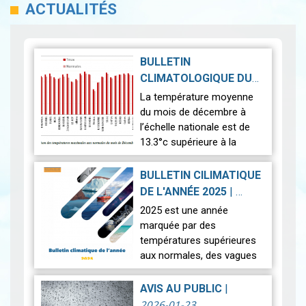
ACTUALITÉS
BULLETIN
CLIMATOLOGIQUE DU
MOIS DE DÉCEMBRE
La température moyenne
2026-01-30
2025
|
du mois de décembre à
l’échelle nationale est de
13.3°c supérieure à la
normale (12.5°c). Cela
indique un mois
BULLETIN CILIMATIQUE
relativement plus chaud
DE L'ANNÉE 2025
|
que la moyenne. L’anal…
2026-01-23
2025 est une année
Lire
marquée par des
températures supérieures
aux normales, des vagues
de chaleur et des
précipitations localement
AVIS AU PUBLIC
|
exceptionnelles avec des
2026-01-23