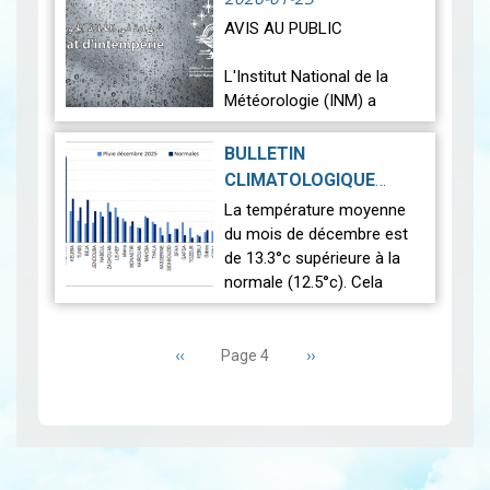
records enregistrés dans l…
AVIS AU PUBLIC
Lire
L'Institut National de la
Météorologie (INM) a
l'honneur d'informer son
aimable clientèle que pour
BULLETIN
l'obtention d'un Certificat
CLIMATOLOGIQUE
d'Intempérie (destiné aux
PRÉLIMINAIRE :
La température moyenne
compagnies…
Lire
DÉCEMBRE 2025
|
du mois de décembre est
2026-01-13
de 13.3°c supérieure à la
normale (12.5°c). Cela
indique un mois
Pagination
relativement plus chaud
Page
‹‹
que la moyenne. L’analyse
Page
››
Page 4
précédente
suivante
des données pluvio…
Lire