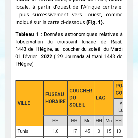
locale, à partir d'ouest de l'Afrique centrale,
puis successivement vers l'ouest, comme
indiqué sur la carte ci-dessous
(Fig. 1).
Tableau 1 :
Données astronomiques relatives à
l’observation du croissant lunaire de Rajab
1443 de l'Hégire, au coucher du soleil du Mardi
01 février
2022
( 29 Joumada al thani
1443 de
l'Hégire):
POSITION
COUCHER
COUCHER
FUSEAU
DU
LAG
HORAIRE
VILLE
Age
SOLEIL
Lune
HH
HH
Mn
HH
Mn
HH
Mn
d
Tunis
1.0
17
45
0
15
10
58
2