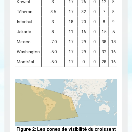
Koweït
3.
17
26
0
12
8
40
1
Téhéran
3.5
17
32
0
7
8
15
0
Istanbul
3.
18
20
0
8
9
34
0
Jakarta
8.
11
16
0
15
5
30
2
Mexico
-7.0
17
29
0
38
18
43
8
Washington
-5.0
17
29
0
32
16
43
4
Montréal
-5.0
17
0
0
28
16
14
3
Figure 2: Les zones de visibilité du croissant