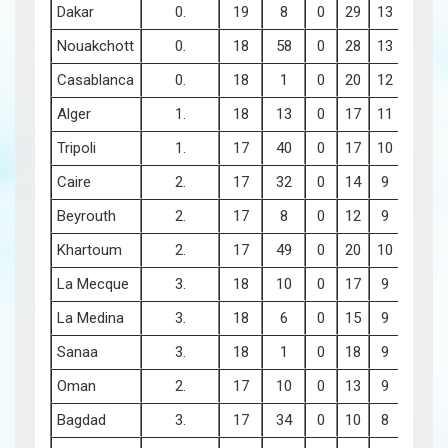
Dakar
0.
19
8
0
29
13
22
5
Nouakchott
0.
18
58
0
28
13
11
5
Casablanca
0.
18
1
0
20
12
15
3
Alger
1.
18
13
0
17
11
27
2
Tripoli
1.
17
40
0
17
10
53
2
Caire
2.
17
32
0
14
9
45
2
Beyrouth
2.
17
8
0
12
9
22
1
Khartoum
2.
17
49
0
20
10
2
3
La Mecque
3.
18
10
0
17
9
24
2
La Medina
3.
18
6
0
15
9
20
2
Sanaa
3.
18
1
0
18
9
15
3
Oman
2.
17
10
0
13
9
24
1
Bagdad
3.
17
34
0
10
8
47
1