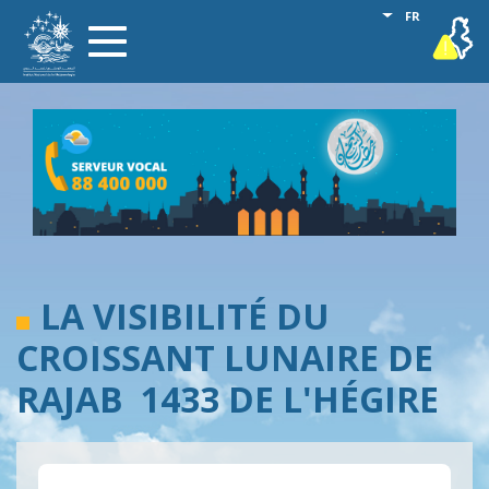
Aller
Lister les act
FR
vigilance
Toggle
au
navigation
contenu
principal
LA VISIBILITÉ DU
CROISSANT LUNAIRE DE
RAJAB 1433 DE L'HÉGIRE