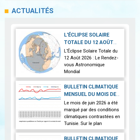
ACTUALITÉS
L'ÉCLIPSE SOLAIRE
TOTALE DU 12 AOÛT
2026-07-21
2026
|
L'Éclipse Solaire Totale du
12 Août 2026 : Le Rendez-
vous Astronomique
Mondial
Le 12 août 2026, la Terre
BULLETIN CLIMATIQUE
connaîtra l'un des
MENSUEL DU MOIS DE
phénomènes
2026-07-14
JUIN 2026
|
Le mois de juin 2026 a été
astronomiques les plus
marqué par des conditions
spectaculaires : une…
Lire
climatiques contrastées en
Tunisie. Sur le plan
thermique, des
températures supérieures
BULLETIN CLIMATIQUE