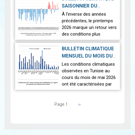
aux normales ont été
SAISONNIER DU
observées sur l'en…
Lire
PRINTEMPS 2026
|
À l’inverse des années
2026-07-02
précédentes, le printemps
2026 marque un retour vers
des conditions plus
proches de la normale,
avec un léger excédent
BULLETIN CLIMATIQUE
thermique de +0,3 °c
MENSUEL DU MOIS DU
seulement.
2026-06-17
MAI 2026
|
Les conditions climatiques
Nous r…
Lire
observées en Tunisie au
cours du mois de mai 2026
ont été caractérisées par
des températures proches
Pagination
des normales et une
répartition spatiale
Page
››
Page 1
suivante
contrastée…
Lire