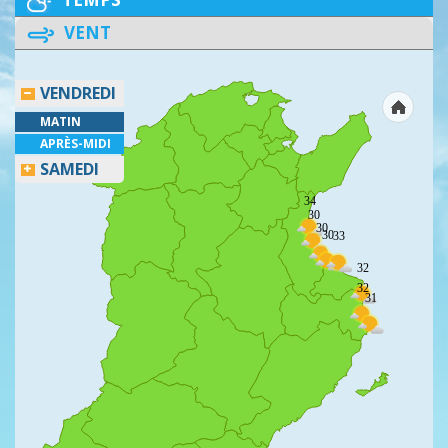
VENT
VENDREDI
MATIN
APRÈS-MIDI
SAMEDI
34
30
30
30
33
32
32
31