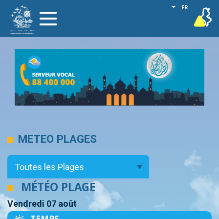
Aller
Lister les act
FR
vigilance
Toggle
au
navigation
contenu
principal
METEO PLAGES
MÉTÉO PLAGE
Vendredi 07 août
TEMPS