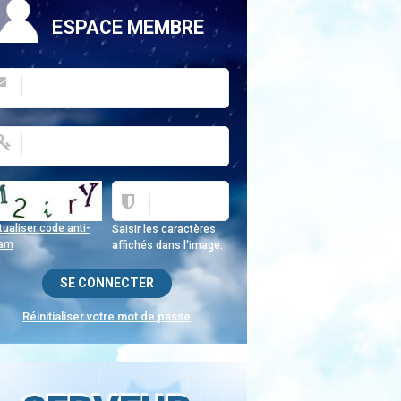
ESPACE MEMBRE
ualiser code anti-
Saisir les caractères
am
affichés dans l'image.
Réinitialiser votre mot de passe