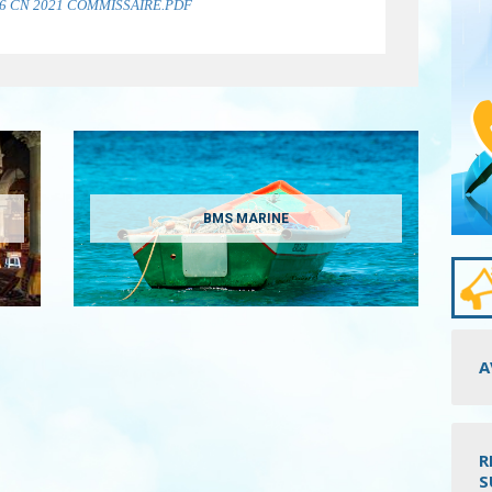
6 CN 2021 COMMISSAIRE.PDF
BMS MARINE
A
R
S