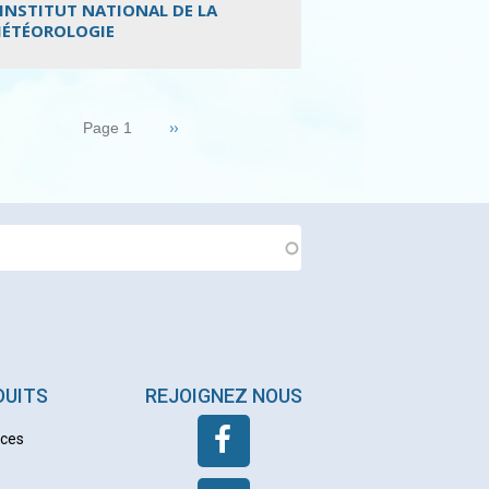
’INSTITUT NATIONAL DE LA
ÉTÉOROLOGIE
nation
Page
››
Page 1
suivante
DUITS
REJOIGNEZ NOUS
nces