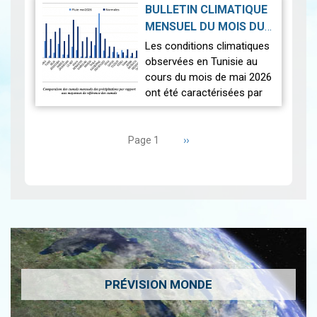
avec un léger excédent
BULLETIN CLIMATIQUE
thermique de +0,3 °c
MENSUEL DU MOIS DU
seulement.
2026-06-17
MAI 2026
|
Les conditions climatiques
Nous r…
Lire
observées en Tunisie au
cours du mois de mai 2026
ont été caractérisées par
des températures proches
Pagination
des normales et une
répartition spatiale
Page
››
Page 1
suivante
contrastée…
Lire
PRÉVISION MONDE