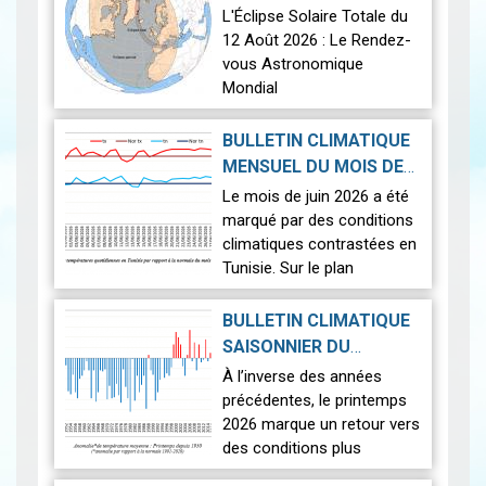
2026-07-21
2026
|
L'Éclipse Solaire Totale du
12 Août 2026 : Le Rendez-
vous Astronomique
Mondial
Le 12 août 2026, la Terre
BULLETIN CLIMATIQUE
connaîtra l'un des
MENSUEL DU MOIS DE
phénomènes
2026-07-14
JUIN 2026
|
Le mois de juin 2026 a été
astronomiques les plus
marqué par des conditions
spectaculaires : une…
Lire
climatiques contrastées en
Tunisie. Sur le plan
thermique, des
températures supérieures
BULLETIN CLIMATIQUE
aux normales ont été
SAISONNIER DU
observées sur l'en…
Lire
PRINTEMPS 2026
|
À l’inverse des années
2026-07-02
précédentes, le printemps
2026 marque un retour vers
des conditions plus
proches de la normale,