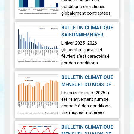
caractérisé par des
conditions climatiques
globalement contrastées.
Sur le plan thermique, les
températures ont été
BULLETIN CLIMATIQUE
légèrement supérieures aux
SAISONNIER HIVER
normales,…
Lire
2026-04-22
2025-2026
|
L’hiver 2025–2026
(décembre, janvier et
février) s’est caractérisé
par des conditions
climatiques contrastées
sur l’ensemble du territoire.
BULLETIN CLIMATIQUE
La saison a été marquée
MENSUEL DU MOIS DE
par une pluviomé…
Lire
2026-04-17
MARS 2026
|
Le mois de mars 2026 a
été relativement humide,
associé à des conditions
thermiques modérées,
caractérisées par un
contraste entre des
BULLETIN CLIMATIQUE
journées légèrement plus