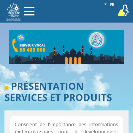
Aller
Lister les act
FR
vigilance
Toggle
au
navigation
contenu
principal
PRÉSENTATION
SERVICES ET PRODUITS
Conscient de l'importance des informations
météorologiques pour le développement