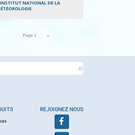
’INSTITUT NATIONAL DE LA
ÉTÉOROLOGIE
nation
Page
››
Page 1
suivante
DUITS
REJOIGNEZ NOUS
nces