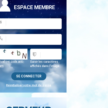
ESPACE MEMBRE
ualiser code anti-
Saisir les caractères
am
affichés dans l'image.
Réinitialiser votre mot de passe