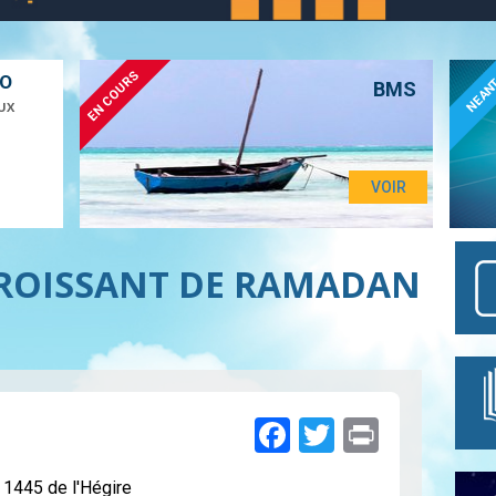
EN COURS
ÉO
NEAN
BMS
UX
VOIR
 CROISSANT DE RAMADAN
Facebook
Twitter
Print
 1445 de l'Hégire