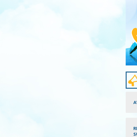
A
R
S