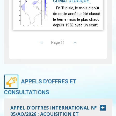
CLIMATOLOGIQUE
mensuellement un rapport
MENSUEL AOÛT 2024
|
En Tunisie, le mois d’août
électronique présentant les
2024-10-09
de cette année a été classé
conce…
Lire
le 6ème mois le plus chaud
depuis 1950 avec un écart
de (+1°C) par rapport à la
Pagination
normale du mois d’août,
Page
‹‹
calculée sur la pé…
Page
››
Page 11
Lire
précédente
suivante
APPELS D'OFFRES ET
CONSULTATIONS
APPEL D’OFFRES INTERNATIONAL N°
05/AO/2026 : ACQUISITION ET