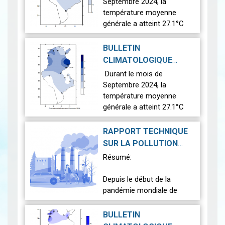
2024-11-06
2024
|
Septembre 2024, la
température moyenne
générale a atteint 27.1°C
dépassant légèrement la
moyenne de référence
BULLETIN
(26.2°C) de 0.9°C.
CLIMATOLOGIQUE
MENSUEL SEPTEMBRE
Durant le mois de
Concernant la pluviom…
2024-11-01
2024
|
Septembre 2024, la
Lire
température moyenne
générale a atteint 27.1°C
dépassant légèrement la
moyenne de référence
RAPPORT TECHNIQUE
(26.2°C) de 0.9°C.
SUR LA POLLUTION
ATMOSPHÉRIQUE EN
Résumé:
Concernant la pluviométrie,
TUNISIE POUR LE MOIS
le…
Lire
DE SEPTEMBRE 2024
Depuis le début de la
|
pandémie mondiale de
2024-10-16
COVID-19, le Service de la
pollution atmosphérique et
BULLETIN
maritime publie