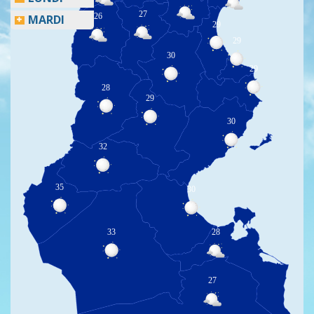
27
26
MARDI
29
29
30
29
28
29
30
32
35
30
33
28
27