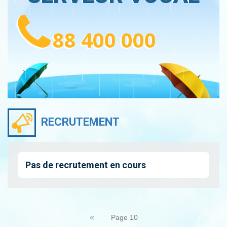
88 400 000
RECRUTEMENT
Pas de recrutement en cours
Pagination
Page
‹‹
Page 10
précédente