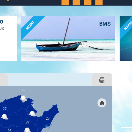
ÉO
NEANT
NEAN
BMS
UX
T
29
29
27
28
29
26