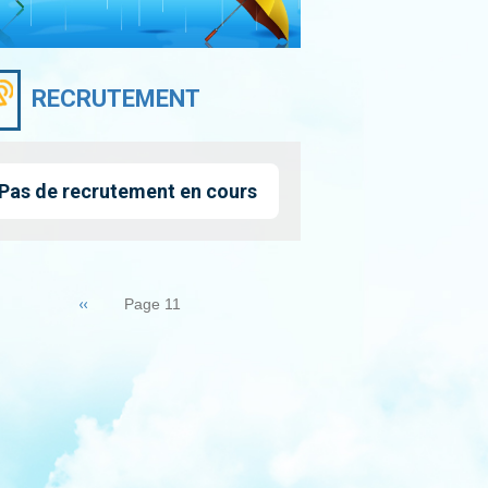
RECRUTEMENT
Pas de recrutement en cours
nation
Page
‹‹
Page 11
précédente