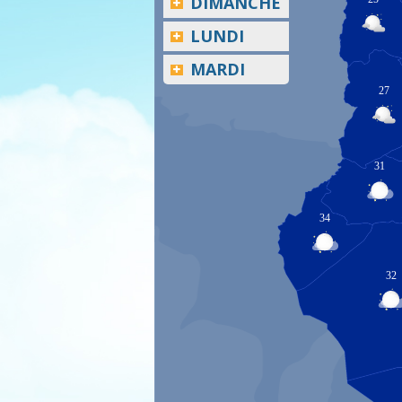
DIMANCHE
LUNDI
MARDI
27
31
34
32