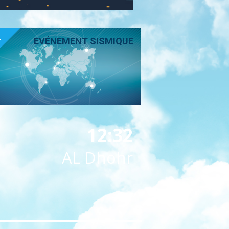
T
EVÉNEMENT SISMIQUE
12:32
AL Dhohr