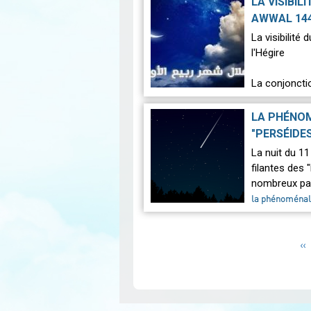
LA VISIBIL
Le 18 septemb
AWWAL 144
marquant la t
La visibilité
avec la Lu…
L
l'Hégire
La conjonctio
La conjonctio
LA PHÉNOM
le mardi 3 
"PERSÉIDE
La nuit du 11
filantes des "
nombreux pay
la phénoménale 
Pagination
P
‹‹
pr