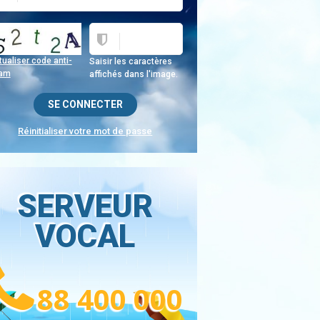
ualiser code anti-
Saisir les caractères
am
affichés dans l'image.
Réinitialiser votre mot de passe
SERVEUR
VOCAL
88 400 000