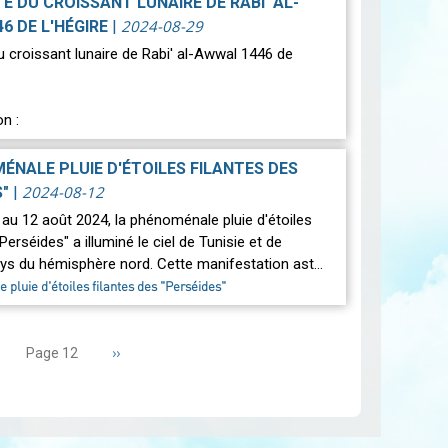
ITÉ DU CROISSANT LUNAIRE DE RABI' AL-
re 2024, une éclipse lunaire partielle aura lieu,
2024-08-29
6 DE L'HÉGIRE
|
roisième éclipse de l'année, l'éclipse coïncidera
 du croissant lunaire de Rabi' al-Awwal 1446 de
ire
n :
n géocentrique entre la Lune et le Soleil aura lieu
ÉNALE PLUIE D'ÉTOILES FILANTES DES
septembre 2024…
Lire
2024-08-12
S"
|
 au 12 août 2024, la phénoménale pluie d'étoiles
Perséides" a illuminé le ciel de Tunisie et de
s du hémisphère nord. Cette manifestation ast…
pluie d'étoiles filantes des "Perséides"
age
Page
››
Page 12
écédente
suivante