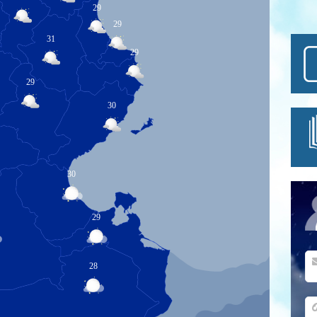
29
29
31
29
29
30
30
29
28