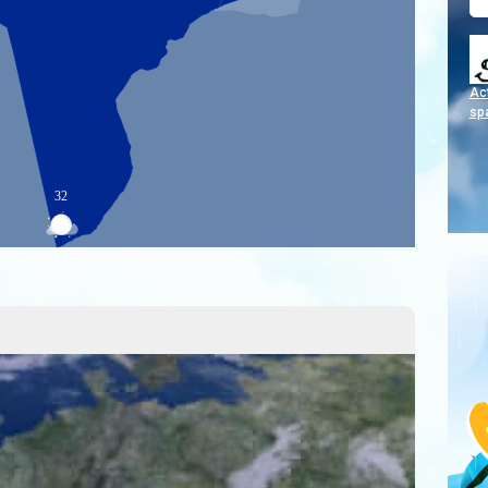
Act
sp
32