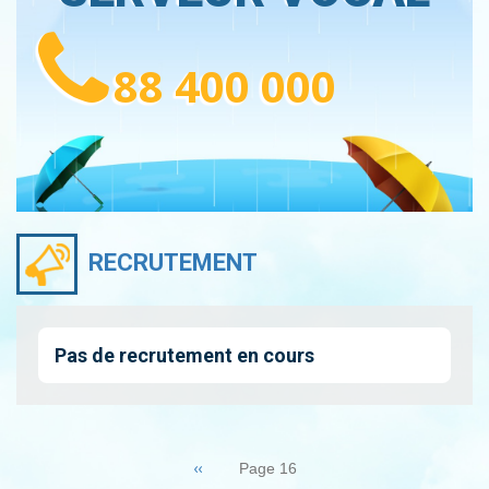
88 400 000
RECRUTEMENT
Pas de recrutement en cours
Pagination
Page
‹‹
Page 16
précédente