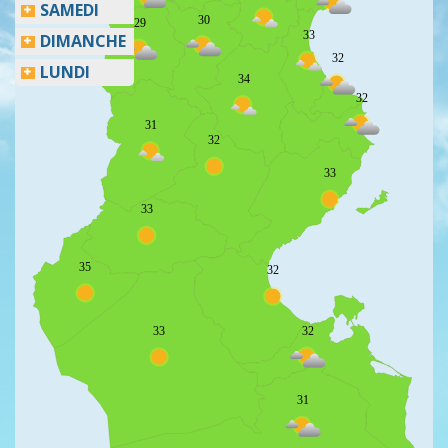
SAMEDI
30
29
33
DIMANCHE
32
LUNDI
34
32
31
32
33
33
35
32
33
32
31