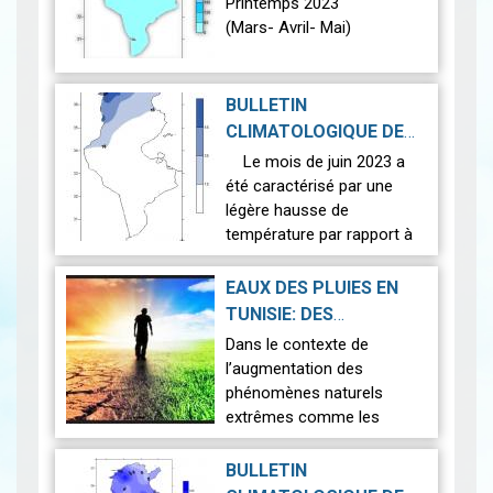
(MARS- AVRIL- MAI)
|
Printemps 2023
2023-08-08
(Mars- Avril- Mai)
En 2023 la moyenne globale
saisonnière de la
BULLETIN
température du printemps a
CLIMATOLOGIQUE DE
été relativement proche de
2023-08-03
JUIN 2023
|
Le mois de juin 2023 a
la normale saisonn…
Lire
été caractérisé par une
légère hausse de
température par rapport à
la normale avec un écart de
+0,3 °C, contrairement au
EAUX DES PLUIES EN
mois de juin 2022 qui était
TUNISIE: DES
le p…
Lire
PROJECTIONS
Dans le contexte de
FUTURES À L’AUNE DES
l’augmentation des
CHANGEMENTS
phénomènes naturels
extrêmes comme les
CLIMATIQUES
|
vagues de fortes chaleurs,
2023-07-28
la sécheresse et les
BULLETIN
inondations prévus par la