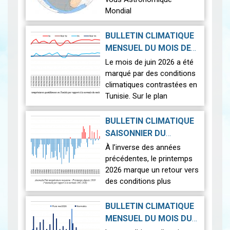
Mondial
Le 12 août 2026, la Terre
BULLETIN CLIMATIQUE
connaîtra l'un des
MENSUEL DU MOIS DE
phénomènes
2026-07-14
JUIN 2026
|
Le mois de juin 2026 a été
astronomiques les plus
marqué par des conditions
spectaculaires : une…
Lire
climatiques contrastées en
Tunisie. Sur le plan
thermique, des
températures supérieures
BULLETIN CLIMATIQUE
aux normales ont été
SAISONNIER DU
observées sur l'en…
Lire
PRINTEMPS 2026
|
À l’inverse des années
2026-07-02
précédentes, le printemps
2026 marque un retour vers
des conditions plus
proches de la normale,
avec un léger excédent
BULLETIN CLIMATIQUE
thermique de +0,3 °c
MENSUEL DU MOIS DU
seulement.