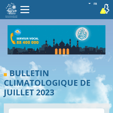
Aller
Lister les act
FR
vigilance
Toggle
au
navigation
contenu
principal
BULLETIN
CLIMATOLOGIQUE DE
JUILLET 2023