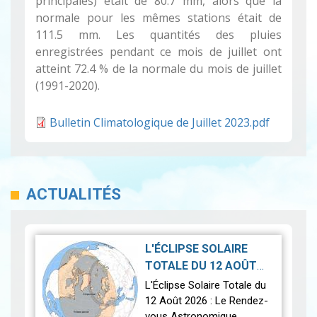
principales) était de
80.7
mm, alors que la
normale pour les mêmes stations était de
111.5
mm. Les quantités des pluies
enregistrées pendant ce mois de juillet ont
atteint 72.4 % de la normale du mois de juillet
(1991-2020).
Bulletin Climatologique de Juillet 2023.pdf
ACTUALITÉS
L'ÉCLIPSE SOLAIRE
TOTALE DU 12 AOÛT
2026-07-21
2026
|
L'Éclipse Solaire Totale du
12 Août 2026 : Le Rendez-
vous Astronomique