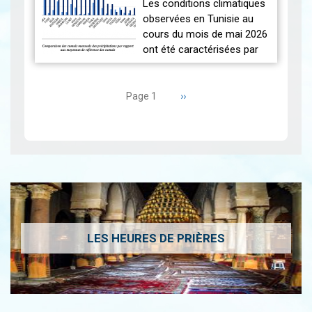
2026-06-17
MAI 2026
|
Les conditions climatiques
Nous r…
Lire
observées en Tunisie au
cours du mois de mai 2026
ont été caractérisées par
des températures proches
Pagination
des normales et une
répartition spatiale
Page
››
Page 1
suivante
contrastée…
Lire
LES HEURES DE PRIÈRES