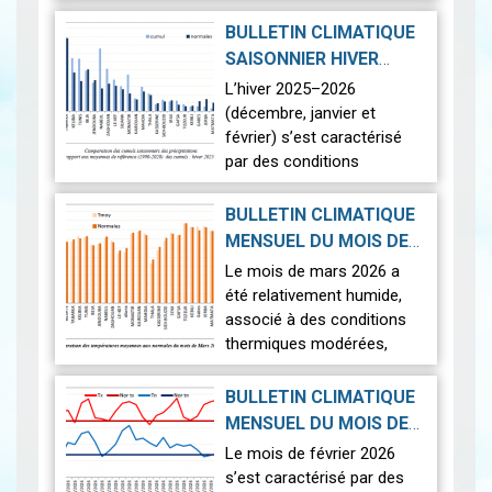
Sur le plan thermique, les
températures ont été
BULLETIN CLIMATIQUE
légèrement supérieures aux
SAISONNIER HIVER
normales,…
Lire
2026-04-22
2025-2026
|
L’hiver 2025–2026
(décembre, janvier et
février) s’est caractérisé
par des conditions
climatiques contrastées
sur l’ensemble du territoire.
BULLETIN CLIMATIQUE
La saison a été marquée
MENSUEL DU MOIS DE
par une pluviomé…
Lire
2026-04-17
MARS 2026
|
Le mois de mars 2026 a
été relativement humide,
associé à des conditions
thermiques modérées,
caractérisées par un
contraste entre des
BULLETIN CLIMATIQUE
journées légèrement plus
MENSUEL DU MOIS DE
fraîches que la norm…
Lire
FÉVRIER 2026
|
Le mois de février 2026
2026-03-16
s’est caractérisé par des