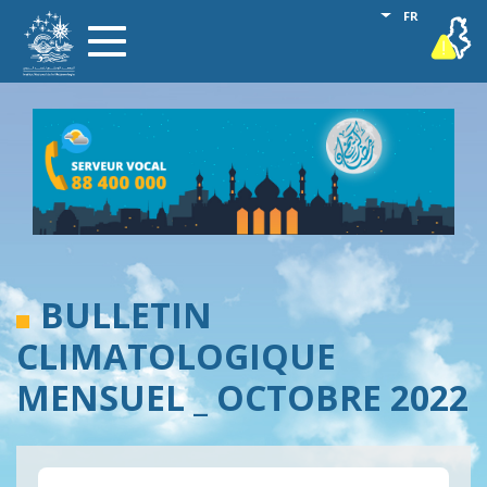
Aller
Lister les act
FR
vigilance
Toggle
au
navigation
contenu
principal
BULLETIN
CLIMATOLOGIQUE
MENSUEL _ OCTOBRE 2022