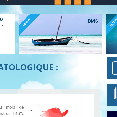
ÉO
NEANT
NEAN
BMS
UX
ATOLOGIQUE :
du mois de
est de 13.3°c