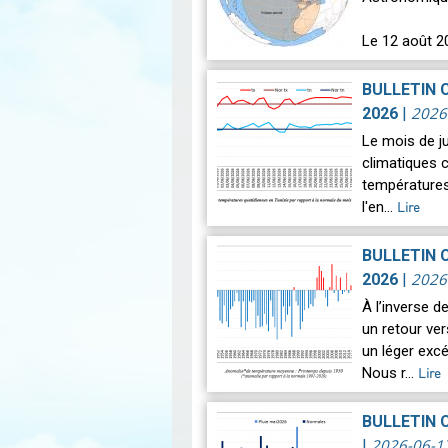
Le 12 août 2
astronomique
BULLETIN 
2026
2026
|
Le mois de j
climatiques c
températures
l'en…
Lire
BULLETIN 
2026
2026
|
À l’inverse 
un retour ve
un léger exc
Nous r…
Lire
BULLETIN 
2026-06-1
|