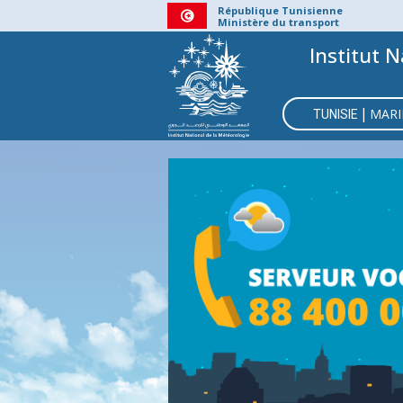
Aller
République Tunisienne
Ministère du transport
au
Institut N
contenu
principal
MAIN
|
MARI
NAVIGATI
TUNISIE
BMS
CÔ
C
CENT
V