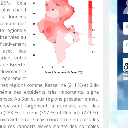
.5°c). Cela
 plus chaud
des données
écembre met
té régionale
observées au
cativement
, avec des
riant entre
 de Bizerte.
uviométrie
Act
légèrement
sp
nes régions comme, Kasserine (211 %) et Sidi-
même des excédents très importants, signe
ntenses. Au Sud et aux régions présahariennes,
 dépassent largement la normale, avec des
a (283 %), Tozeur (317 %) et Remada (279 %).
luviométrie rare mais concentrée en épisodes
lique ces rapports élevés malgré des normales