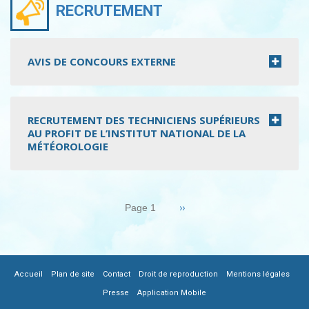
RECRUTEMENT
AVIS DE CONCOURS EXTERNE
RECRUTEMENT DES TECHNICIENS SUPÉRIEURS
AU PROFIT DE L’INSTITUT NATIONAL DE LA
MÉTÉOROLOGIE
Pagination
Page
››
Page 1
suivante
|
|
|
|
|
FOOTER
Accueil
Plan de site
Contact
Droit de reproduction
Mentions légales
|
Presse
Application Mobile