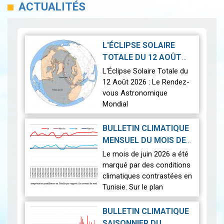
ACTUALITÉS
L'ÉCLIPSE SOLAIRE
TOTALE DU 12 AOÛT
2026-07-21
2026
|
L'Éclipse Solaire Totale du
12 Août 2026 : Le Rendez-
vous Astronomique
Mondial
Le 12 août 2026, la Terre
BULLETIN CLIMATIQUE
connaîtra l'un des
MENSUEL DU MOIS DE
phénomènes
2026-07-14
JUIN 2026
|
Le mois de juin 2026 a été
astronomiques les plus
marqué par des conditions
spectaculaires : une…
Lire
climatiques contrastées en
Tunisie. Sur le plan
thermique, des
températures supérieures
BULLETIN CLIMATIQUE
aux normales ont été
SAISONNIER DU