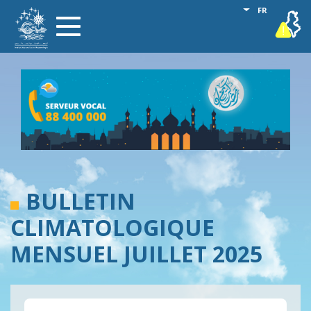
Aller
Lister les act
FR
vigilance
Toggle
au
navigation
contenu
principal
BULLETIN
CLIMATOLOGIQUE
MENSUEL JUILLET 2025