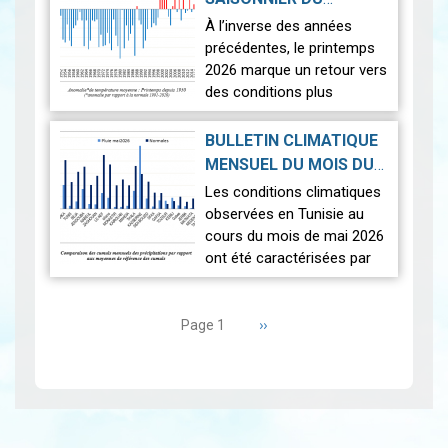
observées sur l'en…
Lire
PRINTEMPS 2026
|
À l’inverse des années
2026-07-02
précédentes, le printemps
2026 marque un retour vers
des conditions plus
proches de la normale,
avec un léger excédent
BULLETIN CLIMATIQUE
thermique de +0,3 °c
MENSUEL DU MOIS DU
seulement.
2026-06-17
MAI 2026
|
Les conditions climatiques
Nous r…
Lire
observées en Tunisie au
cours du mois de mai 2026
ont été caractérisées par
des températures proches
Pagination
des normales et une
répartition spatiale
Page
››
Page 1
suivante
contrastée…
Lire