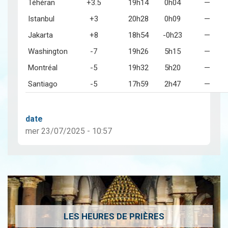
Téhéran
+3.5
19h14
0h04
—
Istanbul
+3
20h28
0h09
—
Jakarta
+8
18h54
-0h23
—
Washington
-7
19h26
5h15
—
Montréal
-5
19h32
5h20
—
Santiago
-5
17h59
2h47
—
date
mer 23/07/2025 - 10:57
LES HEURES DE PRIÈRES