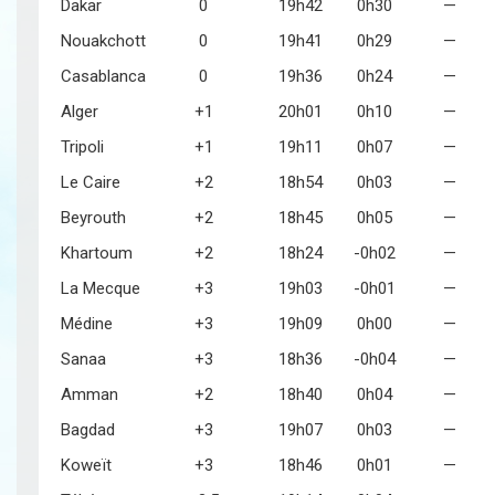
Dakar
0
19h42
0h30
—
Nouakchott
0
19h41
0h29
—
Casablanca
0
19h36
0h24
—
Alger
+1
20h01
0h10
—
Tripoli
+1
19h11
0h07
—
Le Caire
+2
18h54
0h03
—
Beyrouth
+2
18h45
0h05
—
Khartoum
+2
18h24
-0h02
—
La Mecque
+3
19h03
-0h01
—
Médine
+3
19h09
0h00
—
Sanaa
+3
18h36
-0h04
—
Amman
+2
18h40
0h04
—
Bagdad
+3
19h07
0h03
—
Koweït
+3
18h46
0h01
—