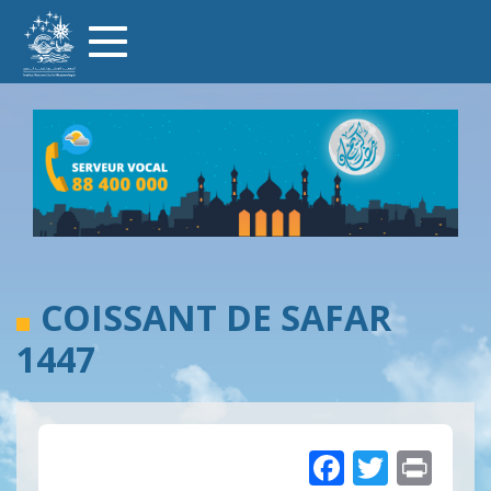
Aller
Toggle
au
navigation
contenu
principal
COISSANT DE SAFAR
1447
Faceboo
Twitte
Pri