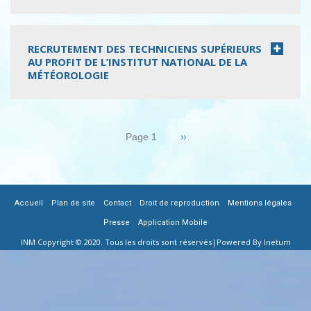
RECRUTEMENT DES TECHNICIENS SUPÉRIEURS
AU PROFIT DE L’INSTITUT NATIONAL DE LA
MÉTÉOROLOGIE
Pagination
Page
››
Page 1
suivante
|
|
|
|
|
FOOTER
Accueil
Plan de site
Contact
Droit de reproduction
Mentions légales
|
Presse
Application Mobile
MENU
INM Copyright © 2020. Tous les droits sont réservés|
Powered By Inetum
FR