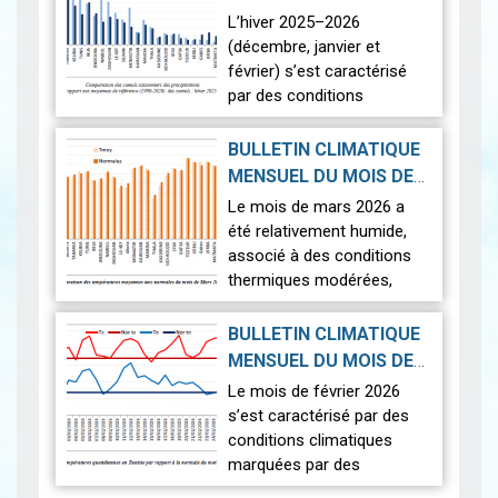
normales,…
Lire
2026-04-22
2025-2026
|
L’hiver 2025–2026
(décembre, janvier et
février) s’est caractérisé
par des conditions
climatiques contrastées
sur l’ensemble du territoire.
BULLETIN CLIMATIQUE
La saison a été marquée
MENSUEL DU MOIS DE
par une pluviomé…
Lire
2026-04-17
MARS 2026
|
Le mois de mars 2026 a
été relativement humide,
associé à des conditions
thermiques modérées,
caractérisées par un
contraste entre des
BULLETIN CLIMATIQUE
journées légèrement plus
MENSUEL DU MOIS DE
fraîches que la norm…
Lire
FÉVRIER 2026
|
Le mois de février 2026
2026-03-16
s’est caractérisé par des
conditions climatiques
marquées par des
températures