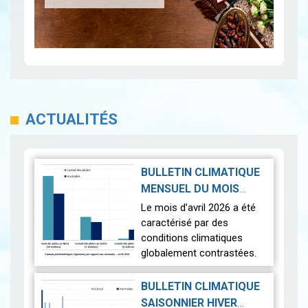
ACTUALITÉS
BULLETIN CLIMATIQUE
MENSUEL DU MOIS
D'AVRIL 2026
|
Le mois d’avril 2026 a été
2026-05-19
caractérisé par des
conditions climatiques
globalement contrastées.
Sur le plan thermique, les
températures ont été
BULLETIN CLIMATIQUE
légèrement supérieures aux
SAISONNIER HIVER