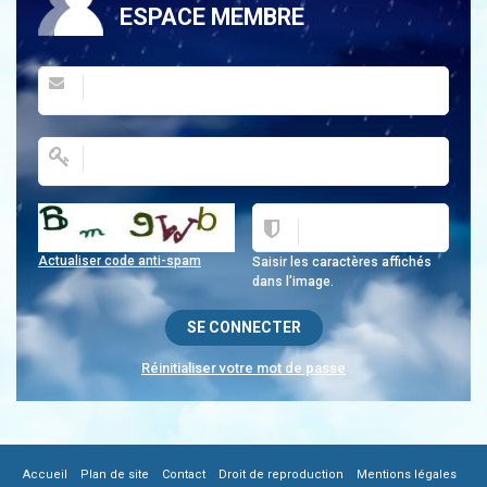
ESPACE MEMBRE
Actualiser code anti-spam
Saisir les caractères affichés
dans l'image.
Réinitialiser votre mot de passe
|
|
|
|
|
Accueil
Plan de site
Contact
Droit de reproduction
Mentions légales