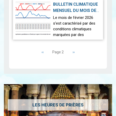
contraste entre des
BULLETIN CLIMATIQUE
journées légèrement plus
MENSUEL DU MOIS DE
fraîches que la norm…
Lire
FÉVRIER 2026
|
Le mois de février 2026
2026-03-16
s’est caractérisé par des
conditions climatiques
marquées par des
températures
Pagination
exceptionnellement élevées
Page
‹‹
et un déficit pluviométrique
Page
››
Page 2
précédente
suivante
généralisé. L’analyse…
Lire
LES HEURES DE PRIÈRES