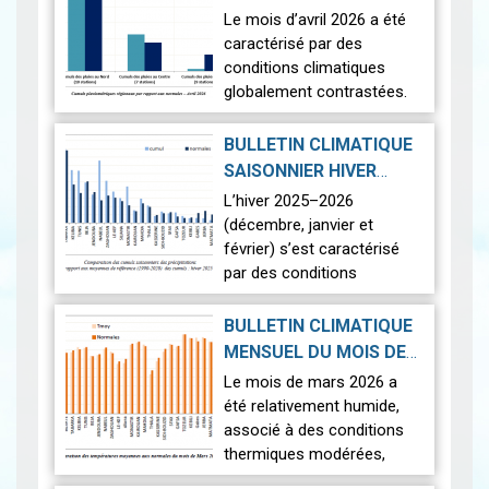
D'AVRIL 2026
|
Le mois d’avril 2026 a été
2026-05-19
caractérisé par des
conditions climatiques
globalement contrastées.
Sur le plan thermique, les
températures ont été
BULLETIN CLIMATIQUE
légèrement supérieures aux
SAISONNIER HIVER
normales,…
Lire
2026-04-22
2025-2026
|
L’hiver 2025–2026
(décembre, janvier et
février) s’est caractérisé
par des conditions
climatiques contrastées
sur l’ensemble du territoire.
BULLETIN CLIMATIQUE
La saison a été marquée
MENSUEL DU MOIS DE
par une pluviomé…
Lire
2026-04-17
MARS 2026
|
Le mois de mars 2026 a
été relativement humide,
associé à des conditions
thermiques modérées,
caractérisées par un