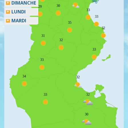
DIMANCHE
30
29
33
LUNDI
33
MARDI
35
32
31
32
33
33
34
32
33
32
30