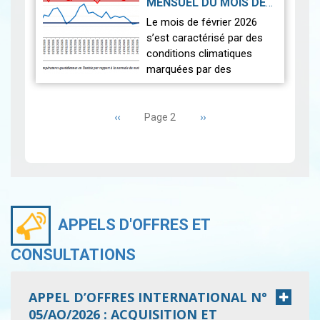
MENSUEL DU MOIS DE
fraîches que la norm…
Lire
FÉVRIER 2026
|
Le mois de février 2026
2026-03-16
s’est caractérisé par des
conditions climatiques
marquées par des
températures
Pagination
exceptionnellement élevées
Page
‹‹
et un déficit pluviométrique
Page
››
Page 2
précédente
suivante
généralisé. L’analyse…
Lire
APPELS D'OFFRES ET
CONSULTATIONS
APPEL D’OFFRES INTERNATIONAL N°
05/AO/2026 : ACQUISITION ET