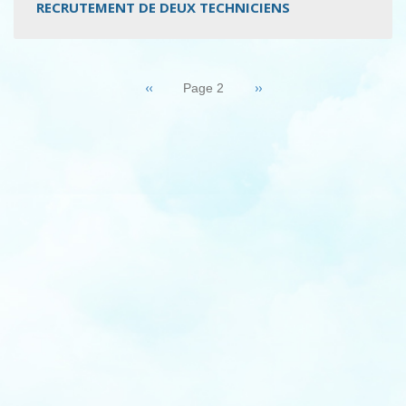
RECRUTEMENT DE DEUX TECHNICIENS
Pagination
Page
‹‹
Page
››
Page 2
précédente
suivante