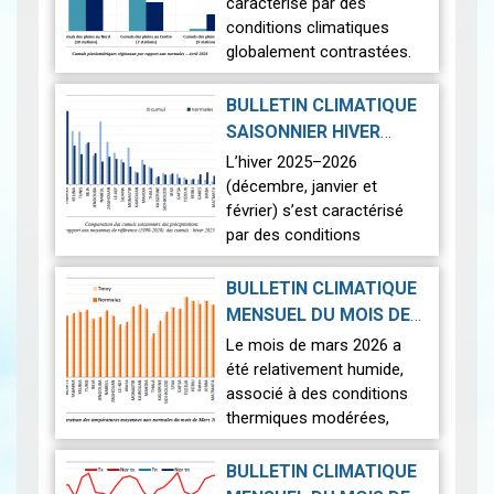
2026-05-19
caractérisé par des
conditions climatiques
globalement contrastées.
Sur le plan thermique, les
températures ont été
BULLETIN CLIMATIQUE
légèrement supérieures aux
SAISONNIER HIVER
normales,…
Lire
2026-04-22
2025-2026
|
L’hiver 2025–2026
(décembre, janvier et
février) s’est caractérisé
par des conditions
climatiques contrastées
sur l’ensemble du territoire.
BULLETIN CLIMATIQUE
La saison a été marquée
MENSUEL DU MOIS DE
par une pluviomé…
Lire
2026-04-17
MARS 2026
|
Le mois de mars 2026 a
été relativement humide,
associé à des conditions
thermiques modérées,
caractérisées par un
contraste entre des
BULLETIN CLIMATIQUE
journées légèrement plus