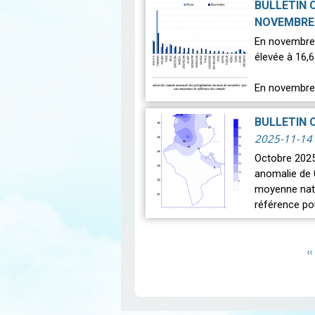
BULLETIN 
NOVEMBRE
En novembre 
élevée à 16,6
En novembre 
Lire
BULLETIN 
2025-11-14
Octobre 2025
anomalie de 
moyenne nati
référence p
stati…
Lire
Pagination
P
‹‹
p