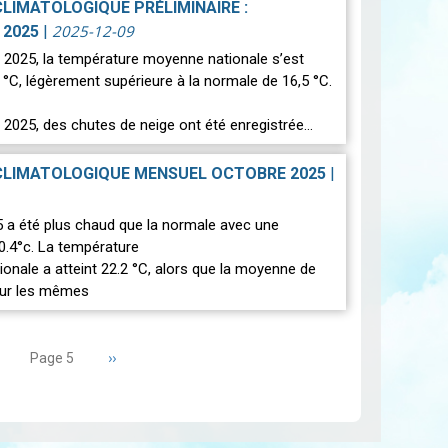
CLIMATOLOGIQUE PRÉLIMINAIRE :
2025-12-09
 2025
|
2025, la température moyenne nationale s’est
 °C, légèrement supérieure à la normale de 16,5 °C.
2025, des chutes de neige ont été enregistrée…
CLIMATOLOGIQUE MENSUEL OCTOBRE 2025
|
 a été plus chaud que la normale avec une
0.4°c. La température
onale a atteint 22.2 °C, alors que la moyenne de
our les mêmes
age
Page
››
Page 5
récédente
suivante