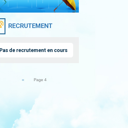
RECRUTEMENT
Pas de recrutement en cours
nation
Page
‹‹
Page 4
précédente