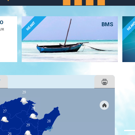
ÉO
NEANT
NEAN
BMS
UX
T
29
29
27
28
29
26