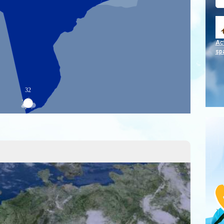
Act
sp
32