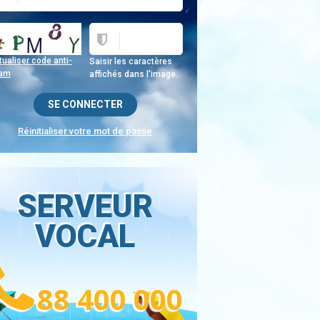
ualiser code anti-
Saisir les caractères
am
affichés dans l'image.
Réinitialiser votre mot de passe
SERVEUR
VOCAL
88 400 000