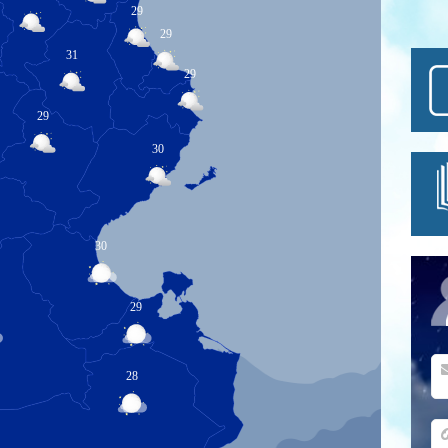
29
29
31
29
29
30
30
29
28