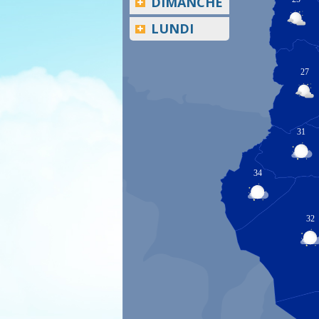
DIMANCHE
LUNDI
27
31
34
32