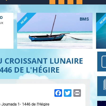
ÉO
NEANT
NEAN
BMS
UX
DU CROISSANT LUNAIRE
446 DE L'HÉGIRE
Facebook
Twitter
Print
 de Joumada 1- 1446 de l'Hégire