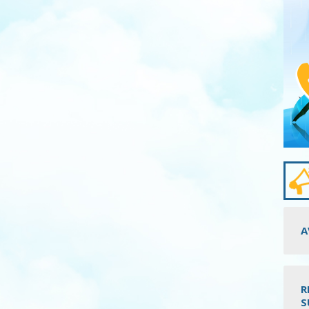
A
R
S