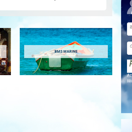
BMS MARINE
Act
sp