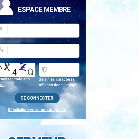
ESPACE MEMBRE
ualiser code anti-
Saisir les caractères
am
affichés dans l'image.
Réinitialiser votre mot de passe