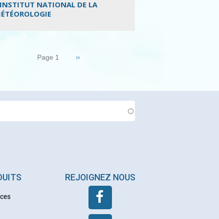
’INSTITUT NATIONAL DE LA
ÉTÉOROLOGIE
nation
Page
››
Page 1
suivante
DUITS
REJOIGNEZ NOUS
nces