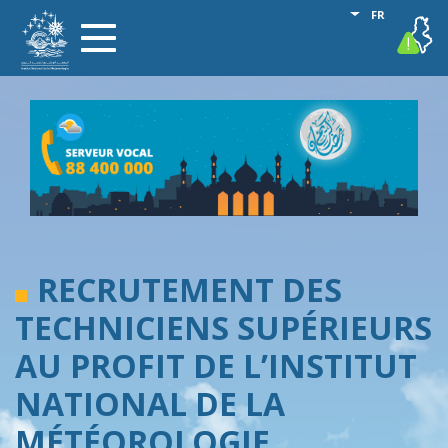
Aller
Lister les act
FR
vigilance
Toggle
au
navigation
contenu
principal
RECRUTEMENT DES
TECHNICIENS SUPÉRIEURS
AU PROFIT DE L’INSTITUT
NATIONAL DE LA
MÉTÉOROLOGIE