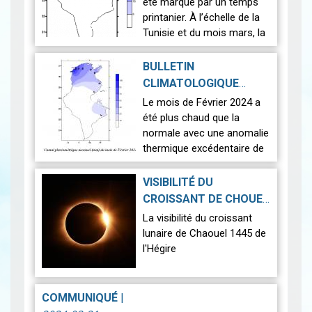
2024-04-26
été marqué par un temps
printanier. À l’échelle de la
Tunisie et du mois mars, la
température moyenne a
atteint 16.9 °C avec un
BULLETIN
écart de (+2.2) °C par r…
CLIMATOLOGIQUE
Lire
MENSUEL FÉVRIER 2024
Le mois de Février 2024 a
2024-04-18
|
été plus chaud que la
normale avec une anomalie
thermique excédentaire de
+2.1°C par rapport à la
normale (1991-2020).
VISIBILITÉ DU
La pluviométrie en
CROISSANT DE CHOUEL
moyenne sur…
Lire
1445 DE L'HÉGIRE
|
La visibilité du croissant
2024-04-08
lunaire de Chaouel 1445 de
l'Hégire
La Conjonction :
La conjonction
COMMUNIQUÉ
|
géocentrique entre la lune