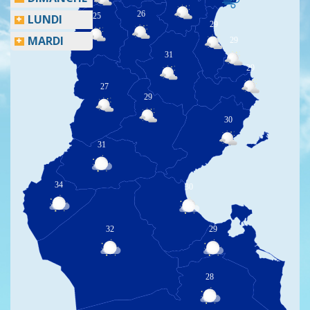
26
25
LUNDI
29
MARDI
29
31
29
27
29
30
31
34
30
32
29
28