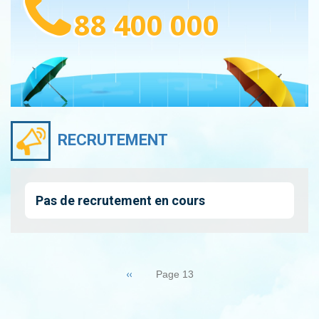
88 400 000
RECRUTEMENT
Pas de recrutement en cours
Pagination
Page
‹‹
Page 13
précédente