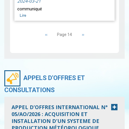
2024-03-21
et le soleil aura lieu à la fin
communiqué
du mois lunaire le Lundi …
Lire
Lire
Pagination
Page
‹‹
Page
››
Page 14
précédente
suivante
APPELS D'OFFRES ET
CONSULTATIONS
APPEL D’OFFRES INTERNATIONAL N°
05/AO/2026 : ACQUISITION ET
INSTALLATION D’UN SYSTEME DE
PRODUCTION MÉTÉOROLOGIQUE