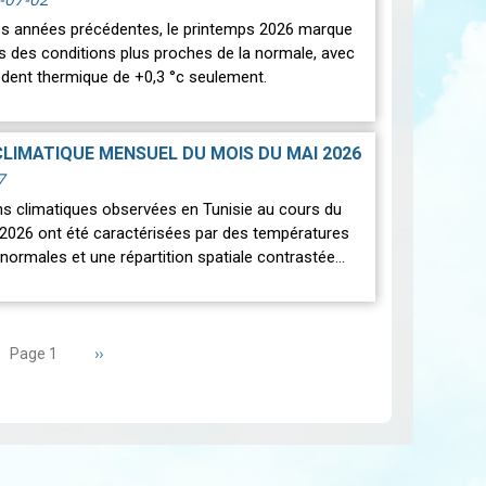
des années précédentes, le printemps 2026 marque
rs des conditions plus proches de la normale, avec
édent thermique de +0,3 °c seulement.
CLIMATIQUE MENSUEL DU MOIS DU MAI 2026
7
ns climatiques observées en Tunisie au cours du
2026 ont été caractérisées par des températures
normales et une répartition spatiale contrastée…
Page
››
Page 1
suivante