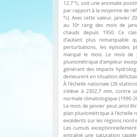
12,7 °c, soit une anomalie positi
par rapport à la moyenne de réf
°c). Avec cette valeur, janvier 2
au 10ᵉ rang des mois de janvi
chauds depuis 1950. Ce cla
d’autant plus remarquable qu
perturbations, les épisodes p
marqué le mois. Le mois de j
pluviométrique d’ampleur except
générant des impacts hydrologi
demeurent en situation déficitair
À l’échelle nationale (26 station
s’élève à 2302,7 mm, contre 
normale climatologique (1990-20
Le mois de janvier peut ainsi ê
plan pluviométrique à l’échelle
excédents sur les régions nord e
Les cumuls exceptionnellement
entraîné une saturation rapide