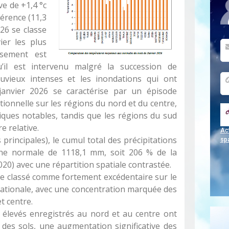
ve de +1,4 °c
érence (11,3
026 se classe
er les plus
ssement est
’il est intervenu malgré la succession de
luvieux intenses et les inondations qui ont
anvier 2026 se caractérise par un épisode
ionnelle sur les régions du nord et du centre,
ques notables, tandis que les régions du sud
e relative.
Act
s principales), le cumul total des précipitations
sp
une normale de 1118,1 mm, soit 206 % de la
20) avec une répartition spatiale contrastée.
tre classé comme fortement excédentaire sur le
 nationale, avec une concentration marquée des
t centre.
 élevés enregistrés au nord et au centre ont
 des sols, une augmentation significative des