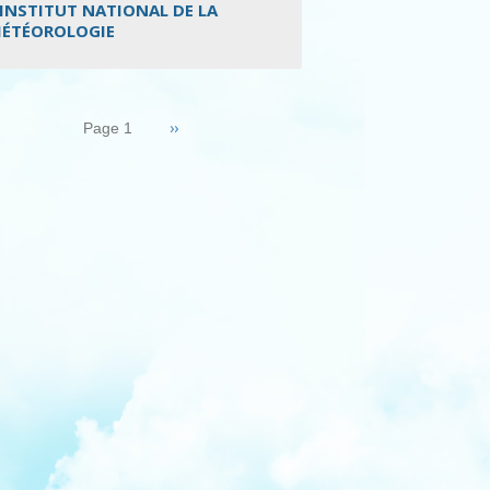
’INSTITUT NATIONAL DE LA
ÉTÉOROLOGIE
nation
Page
››
Page 1
suivante