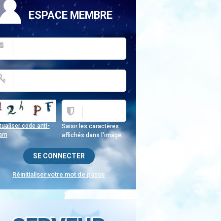
ESPACE MEMBRE
ualiser code anti-
Saisir les caractères
am
affichés dans l'image.
Réinitialiser votre mot de passe