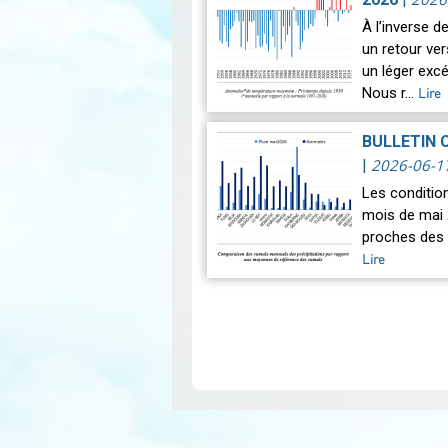
À l’inverse 
un retour ve
un léger exc
Nous r…
Lire
BULLETIN 
2026-06-1
|
Les conditio
mois de mai 
proches des 
Lire
Pagination