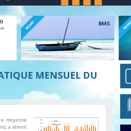
ÉO
NEANT
NEAN
BMS
UX
MATIQUE MENSUEL DU
ure moyenne
s), a atteint