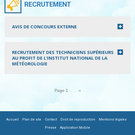
RECRUTEMENT
AVIS DE CONCOURS EXTERNE
RECRUTEMENT DES TECHNICIENS SUPÉRIEURS
AU PROFIT DE L’INSTITUT NATIONAL DE LA
MÉTÉOROLOGIE
Pagination
Page
››
Page 1
suivante
|
|
|
|
|
FOOTER
Accueil
Plan de site
Contact
Droit de reproduction
Mentions légales
|
Presse
Application Mobile