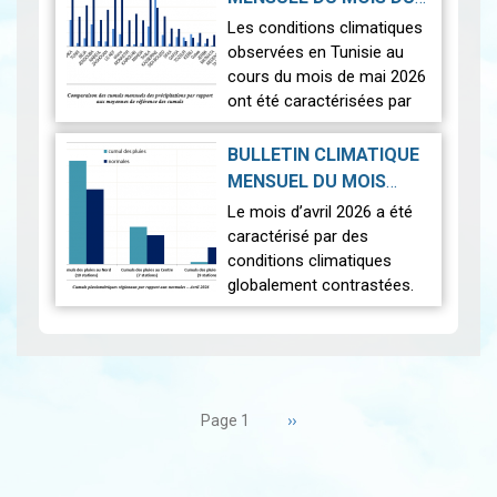
seulement. Nous rappelons
2026-06-17
MAI 2026
|
Les conditions climatiques
à cet effet, que le
observées en Tunisie au
printemps…
Voir
cours du mois de mai 2026
ont été caractérisées par
des températures proches
des normales et une
BULLETIN CLIMATIQUE
répartition spatiale
MENSUEL DU MOIS
contrastée des
D'AVRIL 2026
|
Le mois d’avril 2026 a été
précipitations. À l'échelle…
2026-05-19
caractérisé par des
Voir
conditions climatiques
globalement contrastées.
Sur le plan thermique, les
températures ont été
légèrement supérieures aux
normales, avec une
Pagination
moyenne nationale de 18,2
Page
››
Page 1
°C,…
suivante
Voir