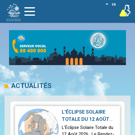
Aller
Lister les act
FR
vigilance
Toggle
au
navigation
contenu
principal
ACTUALITÉS
L'ÉCLIPSE SOLAIRE
TOTALE DU 12 AOÛT
2026-07-21
2026
|
L'Éclipse Solaire Totale du
12 Août 2026 : Le Rendez-