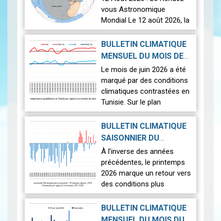
vous Astronomique
Mondial Le 12 août 2026, la
Terre connaîtra l'un des
phénomènes
BULLETIN CLIMATIQUE
astronomiques les plus
MENSUEL DU MOIS DE
spectaculaires : une éclipse
2026-07-14
JUIN 2026
|
Le mois de juin 2026 a été
solaire totale. Il s'agit de la…
marqué par des conditions
Voir
climatiques contrastées en
Tunisie. Sur le plan
thermique, des
températures supérieures
BULLETIN CLIMATIQUE
aux normales ont été
SAISONNIER DU
observées sur l'ensemble
PRINTEMPS 2026
|
À l’inverse des années
du pays, avec une
2026-07-02
précédentes, le printemps
anomalie…
Voir
2026 marque un retour vers
des conditions plus
proches de la normale,
avec un léger excédent
BULLETIN CLIMATIQUE
thermique de +0,3 °c
MENSUEL DU MOIS DU