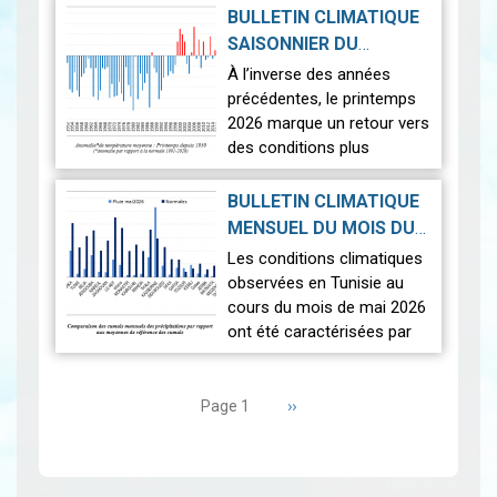
températures supérieures
BULLETIN CLIMATIQUE
aux normales ont été
SAISONNIER DU
observées sur l'en…
Lire
PRINTEMPS 2026
|
À l’inverse des années
2026-07-02
précédentes, le printemps
2026 marque un retour vers
des conditions plus
proches de la normale,
avec un léger excédent
BULLETIN CLIMATIQUE
thermique de +0,3 °c
MENSUEL DU MOIS DU
seulement.
2026-06-17
MAI 2026
|
Les conditions climatiques
Nous r…
Lire
observées en Tunisie au
cours du mois de mai 2026
ont été caractérisées par
des températures proches
Pagination
des normales et une
répartition spatiale
Page
››
Page 1
suivante
contrastée…
Lire