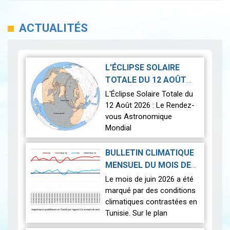
ACTUALITÉS
L'ÉCLIPSE SOLAIRE
TOTALE DU 12 AOÛT
2026-07-21
2026
|
L'Éclipse Solaire Totale du
12 Août 2026 : Le Rendez-
vous Astronomique
Mondial
Le 12 août 2026, la Terre
BULLETIN CLIMATIQUE
connaîtra l'un des
MENSUEL DU MOIS DE
phénomènes
2026-07-14
JUIN 2026
|
Le mois de juin 2026 a été
astronomiques les plus
marqué par des conditions
spectaculaires : une…
Lire
climatiques contrastées en
Tunisie. Sur le plan
thermique, des