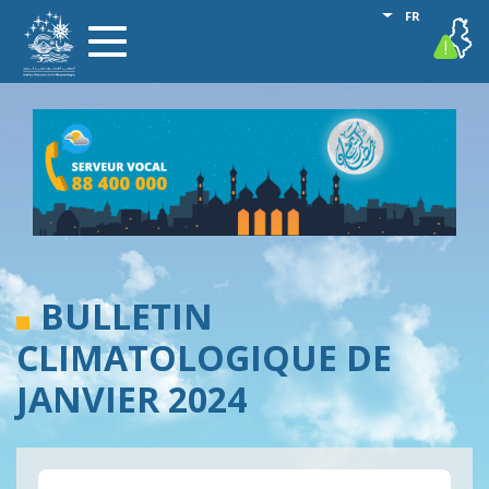
Aller
Lister les act
FR
vigilance
Toggle
au
navigation
contenu
principal
BULLETIN
CLIMATOLOGIQUE DE
JANVIER 2024