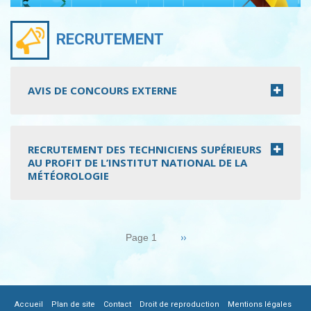
RECRUTEMENT
AVIS DE CONCOURS EXTERNE
RECRUTEMENT DES TECHNICIENS SUPÉRIEURS
AU PROFIT DE L’INSTITUT NATIONAL DE LA
MÉTÉOROLOGIE
Pagination
Page
››
Page 1
suivante
|
|
|
|
|
Accueil
Plan de site
Contact
Droit de reproduction
Mentions légales