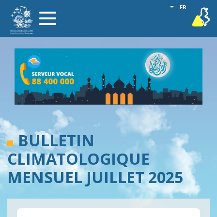
Aller
Lister les act
FR
vigilance
Toggle
au
navigation
contenu
principal
BULLETIN
CLIMATOLOGIQUE
MENSUEL JUILLET 2025