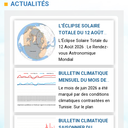
ACTUALITÉS
L'ÉCLIPSE SOLAIRE
TOTALE DU 12 AOÛT
2026-07-21
2026
|
L'Éclipse Solaire Totale du
12 Août 2026 : Le Rendez-
vous Astronomique
Mondial
Le 12 août 2026, la Terre
BULLETIN CLIMATIQUE
connaîtra l'un des
MENSUEL DU MOIS DE
phénomènes
2026-07-14
JUIN 2026
|
Le mois de juin 2026 a été
astronomiques les plus
marqué par des conditions
spectaculaires : une…
Lire
climatiques contrastées en
Tunisie. Sur le plan
thermique, des
températures supérieures
BULLETIN CLIMATIQUE
aux normales ont été
SAISONNIER DU