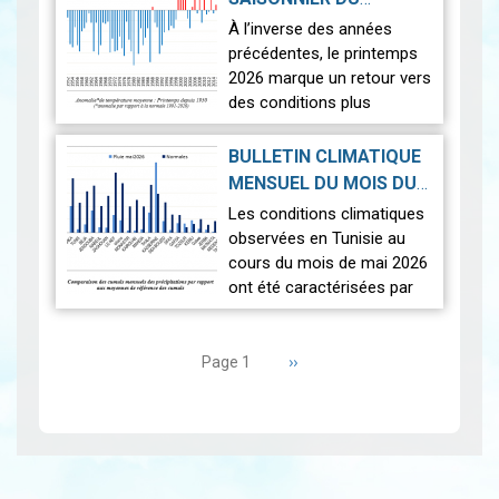
observées sur l'en…
Lire
PRINTEMPS 2026
|
À l’inverse des années
2026-07-02
précédentes, le printemps
2026 marque un retour vers
des conditions plus
proches de la normale,
avec un léger excédent
BULLETIN CLIMATIQUE
thermique de +0,3 °c
MENSUEL DU MOIS DU
seulement.
2026-06-17
MAI 2026
|
Les conditions climatiques
Nous r…
Lire
observées en Tunisie au
cours du mois de mai 2026
ont été caractérisées par
des températures proches
Pagination
des normales et une
répartition spatiale
Page
››
Page 1
suivante
contrastée…
Lire