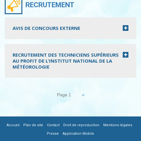
RECRUTEMENT
AVIS DE CONCOURS EXTERNE
RECRUTEMENT DES TECHNICIENS SUPÉRIEURS
AU PROFIT DE L’INSTITUT NATIONAL DE LA
MÉTÉOROLOGIE
Pagination
Page
››
Page 1
suivante
|
|
|
|
|
FOOTER
Accueil
Plan de site
Contact
Droit de reproduction
Mentions légales
|
Presse
Application Mobile