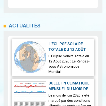
ACTUALITÉS
L'ÉCLIPSE SOLAIRE
TOTALE DU 12 AOÛT
2026-07-21
2026
|
L'Éclipse Solaire Totale du
12 Août 2026 : Le Rendez-
vous Astronomique
Mondial
Le 12 août 2026, la Terre
BULLETIN CLIMATIQUE
connaîtra l'un des
MENSUEL DU MOIS DE
phénomènes
2026-07-14
JUIN 2026
|
Le mois de juin 2026 a été
astronomiques les plus
marqué par des conditions
spectaculaires : une…
Lire
climatiques contrastées en