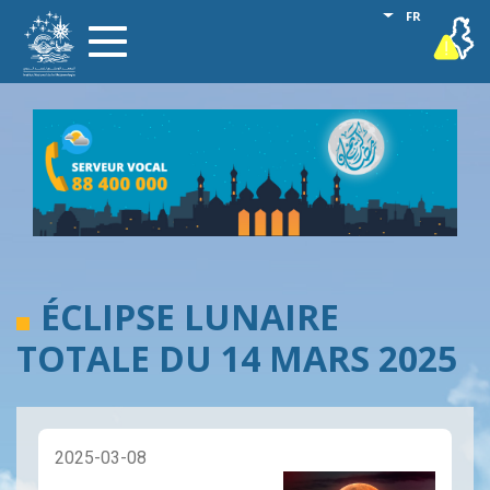
Aller
Lister les act
FR
vigilance
Toggle
au
navigation
contenu
principal
ÉCLIPSE LUNAIRE
TOTALE DU 14 MARS 2025
2025-03-08