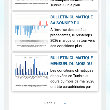
Tunisie. Sur le plan
thermique, des
températures supérieures
BULLETIN CLIMATIQUE
aux normales ont été
SAISONNIER DU
observées sur l'en…
Lire
PRINTEMPS 2026
|
À l’inverse des années
2026-07-02
précédentes, le printemps
2026 marque un retour vers
des conditions plus
proches de la normale,
avec un léger excédent
BULLETIN CLIMATIQUE
thermique de +0,3 °c
MENSUEL DU MOIS DU
seulement.
2026-06-17
MAI 2026
|
Les conditions climatiques
Nous r…
Lire
observées en Tunisie au
cours du mois de mai 2026
ont été caractérisées par
des températures proches
Pagination
des normales et une
répartition spatiale
Page
››
Page 1
suivante
contrastée…
Lire