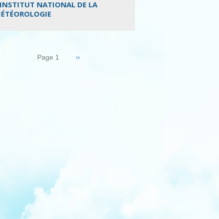
’INSTITUT NATIONAL DE LA
ÉTÉOROLOGIE
nation
Page
››
Page 1
suivante