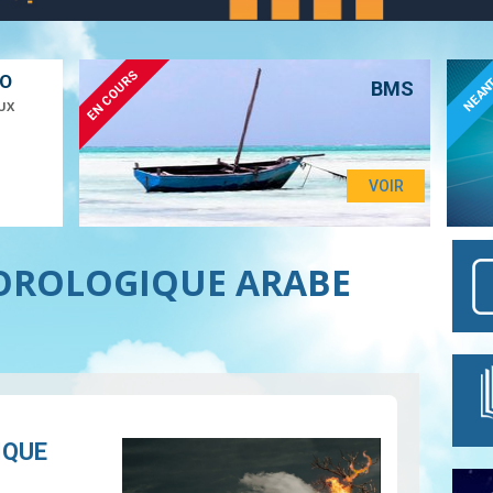
EN COURS
ÉO
NEAN
BMS
UX
VOIR
OROLOGIQUE ARABE
IQUE