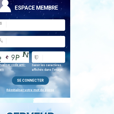
ESPACE MEMBRE
ualiser code anti-
Saisir les caractères
am
affichés dans l'image.
Réinitialiser votre mot de passe