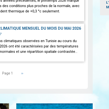
des années précédentes, le printemps 2026 marque
L
rs des conditions plus proches de la normale, avec
M
édent thermique de +0,3 °c seulement.
Pagi
CLIMATIQUE MENSUEL DU MOIS DU MAI 2026
7
ns climatiques observées en Tunisie au cours du
2026 ont été caractérisées par des températures
normales et une répartition spatiale contrastée…
Page
››
Page 1
suivante