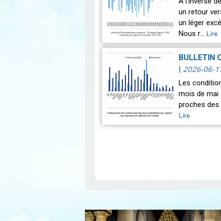
À l’inverse 
un retour ve
un léger exc
Nous r…
Lire
BULLETIN 
2026-06-1
|
Les conditio
mois de mai 
proches des 
Lire
Pagination