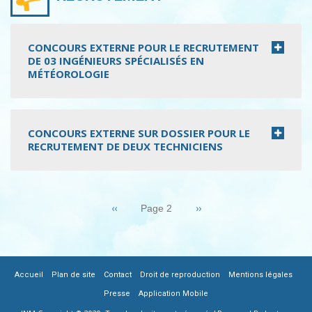
CONCOURS EXTERNE POUR LE RECRUTEMENT
DE 03 INGÉNIEURS SPÉCIALISÉS EN
MÉTÉOROLOGIE
CONCOURS EXTERNE SUR DOSSIER POUR LE
RECRUTEMENT DE DEUX TECHNICIENS
Pagination
Page
‹‹
Page
››
Page 2
précédente
suivante
|
|
|
|
|
FOOTER
Accueil
Plan de site
Contact
Droit de reproduction
Mentions légales
|
Presse
Application Mobile