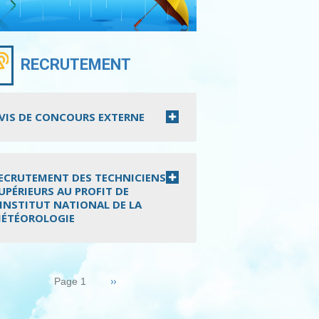
RECRUTEMENT
VIS DE CONCOURS EXTERNE
ECRUTEMENT DES TECHNICIENS
UPÉRIEURS AU PROFIT DE
’INSTITUT NATIONAL DE LA
ÉTÉOROLOGIE
nation
Page
››
Page 1
suivante