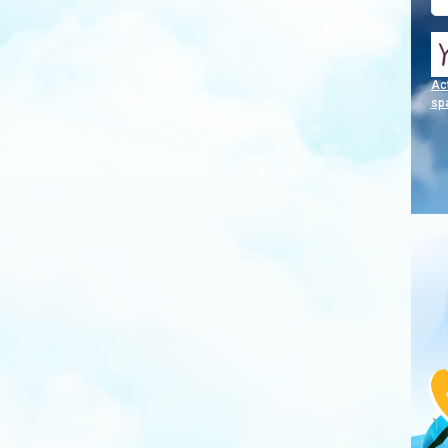
Act
sp