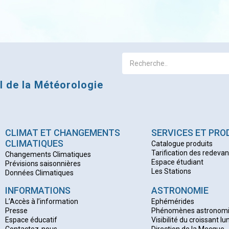
al de la Météorologie
CLIMAT ET CHANGEMENTS
SERVICES ET PRO
CLIMATIQUES
Catalogue produits
Tarification des redeva
Changements Climatiques
Espace étudiant
Prévisions saisonnières
Les Stations
Données Climatiques
INFORMATIONS
ASTRONOMIE
L’Accès à l’information
Ephémérides
Presse
Phénomènes astronom
Espace éducatif
Visibilité du croissant lu
Contactez-nous
Direction de la Mecque