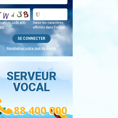
ualiser code anti-
Saisir les caractères
am
affichés dans l'image.
Réinitialiser votre mot de passe
SERVEUR
VOCAL
88 400 000