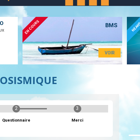
EN COURS
ÉO
NEAN
BMS
UX
VOIR
OSISMIQUE
Questionnaire
Merci