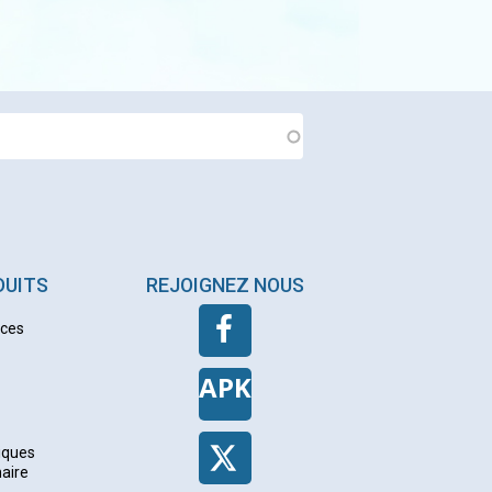
DUITS
REJOIGNEZ NOUS
nces
APK
iques
naire