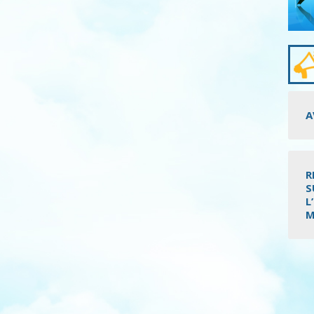
A
R
S
L
M
Pagi