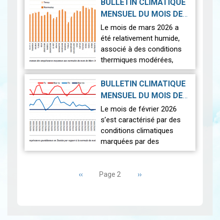
sur l’ensemble du territoire.
BULLETIN CLIMATIQUE
La saison a été marquée
MENSUEL DU MOIS DE
par une pluviomé…
Lire
2026-04-17
MARS 2026
|
Le mois de mars 2026 a
été relativement humide,
associé à des conditions
thermiques modérées,
caractérisées par un
contraste entre des
BULLETIN CLIMATIQUE
journées légèrement plus
MENSUEL DU MOIS DE
fraîches que la norm…
Lire
FÉVRIER 2026
|
Le mois de février 2026
2026-03-16
s’est caractérisé par des
conditions climatiques
marquées par des
températures
Pagination
exceptionnellement élevées
Page
‹‹
et un déficit pluviométrique
Page
››
Page 2
précédente
suivante
généralisé. L’analyse…
Lire