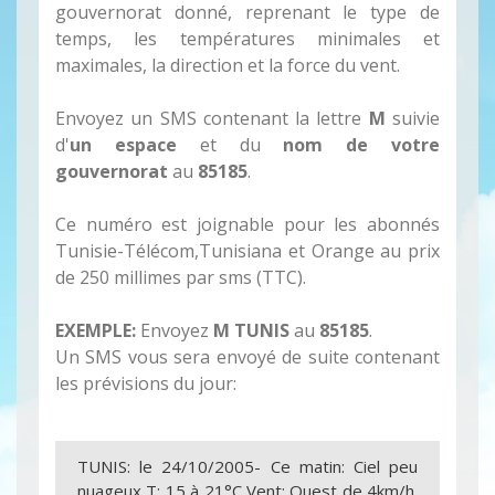
gouvernorat donné, reprenant le type de
temps, les températures minimales et
maximales, la direction et la force du vent.
Envoyez un SMS contenant la lettre
M
suivie
d'
un espace
et du
nom de votre
gouvernorat
au
85185
.
Ce numéro est joignable pour les abonnés
Tunisie-Télécom,Tunisiana et Orange au prix
de 250 millimes par sms (TTC).
EXEMPLE:
Envoyez
M TUNIS
au
85185
.
Un SMS vous sera envoyé de suite contenant
les prévisions du jour:
TUNIS: le 24/10/2005- Ce matin: Ciel peu
nuageux T: 15 à 21°C Vent: Ouest de 4km/h.