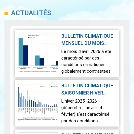
ACTUALITÉS
BULLETIN CLIMATIQUE
MENSUEL DU MOIS
D'AVRIL 2026
|
Le mois d’avril 2026 a été
2026-05-19
caractérisé par des
conditions climatiques
globalement contrastées.
Sur le plan thermique, les
températures ont été
BULLETIN CLIMATIQUE
légèrement supérieures aux
SAISONNIER HIVER
normales,…
Lire
2026-04-22
2025-2026
|
L’hiver 2025–2026
(décembre, janvier et
février) s’est caractérisé
par des conditions
climatiques contrastées