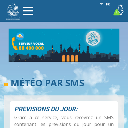
Aller
Lister les act
FR
vigilance
Toggle
au
navigation
contenu
principal
MÉTÉO PAR SMS
PREVISIONS DU JOUR:
Grâce à ce service, vous recevrez un SMS
contenant les prévisions du jour pour un