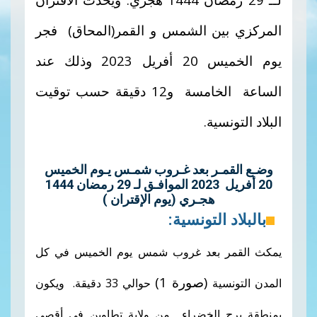
المركزي بين الشمس و القمر(المحاق) فجر
يوم الخميس
20
أفريل
2023
وذلك عند
الساعة الخامسة و12
دقيقة حسب توقيت
البلاد التونسية.
وضـع القمـر بعد غـروب شمـس يـوم الخميس
20 أفريل 2023 الموافـق لـ 29 رمضان 1444
هجـري (يوم الإقتران )
بالبلاد التونسية:
يمكث القمر بعد غروب شمس يوم الخميس في كل
(صورة 1)
المدن التونسية
حوالي 33 دقيقة. ويكون
بمنطقة برج الخضراء من ولاية تطاوين في أقصى