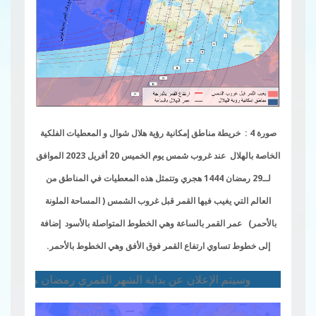
صورة 4 : خريطة مناطق إمكانية رؤية هلال شوال و المعطيات الفلكية
الخاصة بالهلال عند غروب شمس يوم الخميس 20 أفريل 2023 الموافق
لــ29 رمضان 1444 هجري وتتمثل هذه المعطيات في المناطق من
العالم التي يغيب فيها القمر قبل غروب الشمس ( المساحة الملونة
بالأحمر) عمر القمر بالساعة وهي الخطوط المتواصلة بالأسود إضافة
إلى خطوط تساوي ارتفاع القمر فوق الأفق وهي الخطوط بالأحمر.
وسيتم الإعلان عن بداية الشهر القمري رمضان من طرف سماحة مفتي