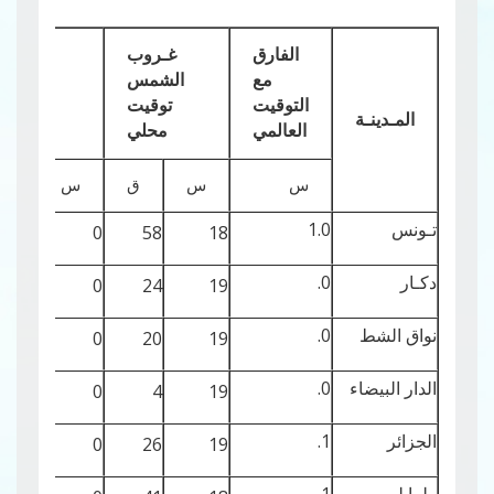
الفارق
غـروب
مع
الشمس
مكث
التوقيت
توقيت
القمر
المـدينـة
العالمي
محلي
س
س
ق
س
ق
تـونس
1.0
33
0
58
18
دكـار
0.
31
0
24
19
نواق الشط
0.
32
0
20
19
الدار البيضاء
0.
35
0
4
19
الجزائر
1.
35
0
26
19