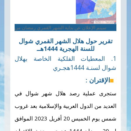
سيتم الإعلان عن بداية الشهر القمري رمضان من طرف سماحة مفتي ا
تقرير حول هلال الشهر القمري شوال
للسنة الهجرية 1444هــ
1. المعطيات الفلكية الخاصة بهلال
شوال لسنـة 1444هجـري
الإقتران :
ستجرى عملية رصد هلال شهر شوال في
العديد من الدول العربية والإسلامية بعد غروب
شمس يوم
الخميس
20 أفريل 2023 الموافق
لــ 29
رمضان
1444 هجري.
ويحدث الاقتران