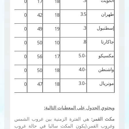
الكويت
3.
24
0
17
18
طهران
3.5
25
0
42
18
إسطنبول
3.
31
0
49
19
جاكارتا
8.
10
0
50
10
مكسيكو
-5.0
44
0
56
17
واشنطن
-4.0
49
0
50
18
مونريال
-3.0
52
0
47
18
ويحتوي الجدول على المعطيات التالية:
مكث القمر:
هي الفترة الزمنية بين غروب الشمس
وغروب القمر،(يكون المكث سالبا في حالة غروب