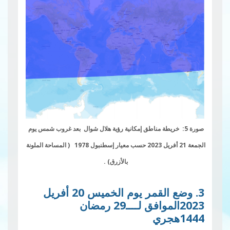
صورة 5: خريطة مناطق إمكانية رؤية هلال شوال بعد غروب شمس يوم
الجمعة 21 أفريل 2023 حسب م
ع
يار إسطنبول 1978
( المساحة الملونة
بالأزرق) .
3. وضع القمر يوم الخميس 20 أفريل
2023الموافق لــــ29 رمضان
1444هجري