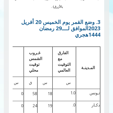
بالأزرق) .
3. وضع القمر يوم الخميس 20 أفريل
2023الموافق لــــ29 رمضان
1444هجري
الفارق
غـروب
مع
الشمس
مكث
التوقيت
توقيت
القمر
المـدينـة
العالمي
محلي
س
س
ق
س
ق
تـونس
1.0
33
0
58
18
دكـار
0.
31
0
24
19