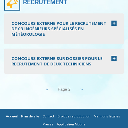
RECRUTEMENT
CONCOURS EXTERNE POUR LE RECRUTEMENT
DE 03 INGÉNIEURS SPÉCIALISÉS EN
MÉTÉOROLOGIE
CONCOURS EXTERNE SUR DOSSIER POUR LE
RECRUTEMENT DE DEUX TECHNICIENS
Pagination
Page
‹‹
Page
››
Page 2
précédente
suivante
|
|
|
|
|
FOOTER
Accueil
Plan de site
Contact
Droit de reproduction
Mentions légales
|
Presse
Application Mobile