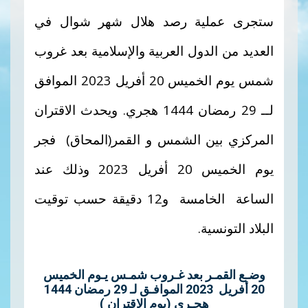
ستجرى عملية رصد هلال شهر شوال في
العديد من الدول العربية والإسلامية بعد غروب
شمس يوم
الخميس
20 أفريل 2023 الموافق
لــ 29
رمضان
1444 هجري.
ويحدث الاقتران
المركزي بين الشمس و القمر(المحاق) فجر
يوم الخميس
20
أفريل
2023
وذلك عند
الساعة الخامسة و12
دقيقة حسب توقيت
البلاد التونسية.
وضـع القمـر بعد غـروب شمـس يـوم الخميس
20 أفريل 2023 الموافـق لـ 29 رمضان 1444
هجـري (يوم الإقتران )