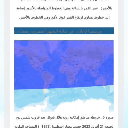
بالأحمر) عمر القمر بالساعة وهي الخطوط المتواصلة بالأسود إضافة
إلى خطوط تساوي ارتفاع القمر فوق الأفق وهي الخطوط بالأحمر.
وسيتم الإعلان عن بداية الشهر القمري رمضان من طرف سماحة مفتي
صورة 5: خريطة مناطق إمكانية رؤية هلال شوال بعد غروب شمس يوم
الجمعة 21 أفريل 2023 حسب م
ع
يار إسطنبول 1978
( المساحة الملونة