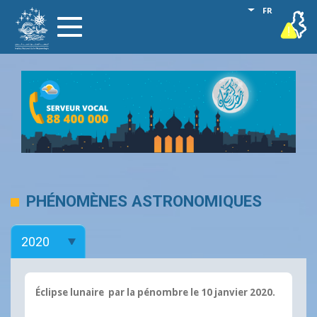
Aller
Lister les act
FR
vigilance
Toggle
au
navigation
contenu
principal
PHÉNOMÈNES ASTRONOMIQUES
Éclipse lunaire par la pénombre le 10 janvier 2020.