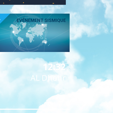
T
EVÉNEMENT SISMIQUE
12:32
AL Dhohr