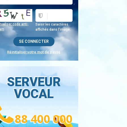
ualiser code anti-
Saisir les caractères
am
affichés dans l'image.
Réinitialiser votre mot de passe
SERVEUR
VOCAL
88 400 000