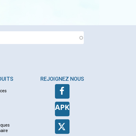
DUITS
REJOIGNEZ NOUS
nces
APK
iques
naire