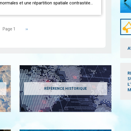
normales et une répartition spatiale contrastée…
Page
››
Page 1
suivante
A
R
S
L
RÉFÉRENCE HISTORIQUE
M
Pagi