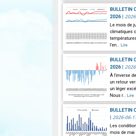
astronomique
BULLETIN 
2026
2026
|
Le mois de j
climatiques c
températures
l'en…
Lire
BULLETIN 
2026
2026
|
À l’inverse 
un retour ve
un léger exc
Nous r…
Lire
BULLETIN 
2026-06-1
|
Les conditio
mois de mai 