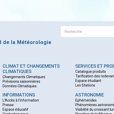
al de la Météorologie
CLIMAT ET CHANGEMENTS
SERVICES ET PRO
CLIMATIQUES
Catalogue produits
Tarification des redeva
Changements Climatiques
Espace étudiant
Prévisions saisonnières
Les Stations
Données Climatiques
INFORMATIONS
ASTRONOMIE
L’Accès à l’information
Ephémérides
Presse
Phénomènes astronom
Espace éducatif
Visibilité du croissant lu
Contactez-nous
Direction de la Mecque