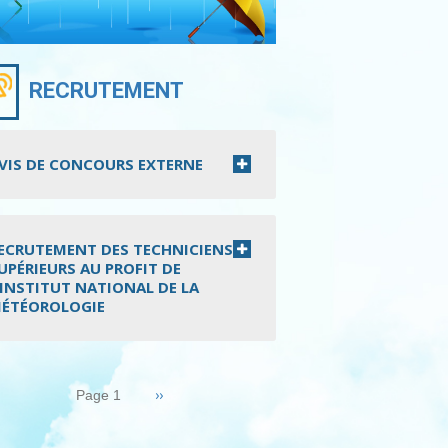
RECRUTEMENT
VIS DE CONCOURS EXTERNE
ECRUTEMENT DES TECHNICIENS
UPÉRIEURS AU PROFIT DE
’INSTITUT NATIONAL DE LA
ÉTÉOROLOGIE
nation
Page
››
Page 1
suivante