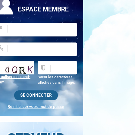
ESPACE MEMBRE
ualiser code anti-
Saisir les caractères
am
affichés dans l'image.
Réinitialiser votre mot de passe