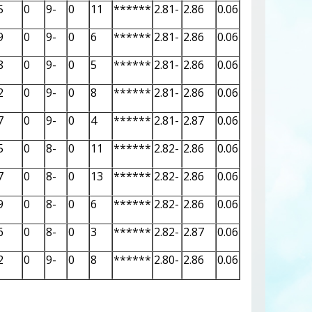
5
0
-9
0
11
******
-2.81
2.86
0.06
9
0
-9
0
6
******
-2.81
2.86
0.06
8
0
-9
0
5
******
-2.81
2.86
0.06
2
0
-9
0
8
******
-2.81
2.86
0.06
7
0
-9
0
4
******
-2.81
2.87
0.06
5
0
-8
0
11
******
-2.82
2.86
0.06
7
0
-8
0
13
******
-2.82
2.86
0.06
9
0
-8
0
6
******
-2.82
2.86
0.06
6
0
-8
0
3
******
-2.82
2.87
0.06
2
0
-9
0
8
******
-2.80
2.86
0.06