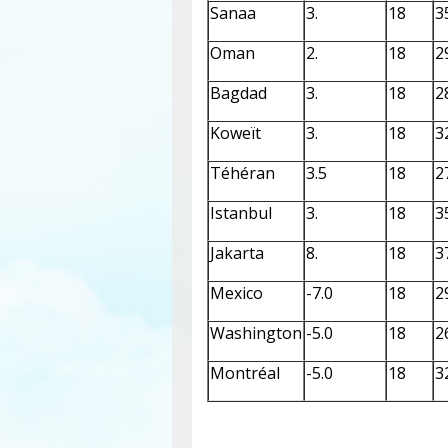
Sanaa
3.
18
3
Oman
2.
18
2
Bagdad
3.
18
2
Koweït
3.
18
3
Téhéran
3.5
18
2
Istanbul
3.
18
3
Jakarta
8.
18
3
Mexico
-7.0
18
2
Washington
-5.0
18
2
Montréal
-5.0
18
3