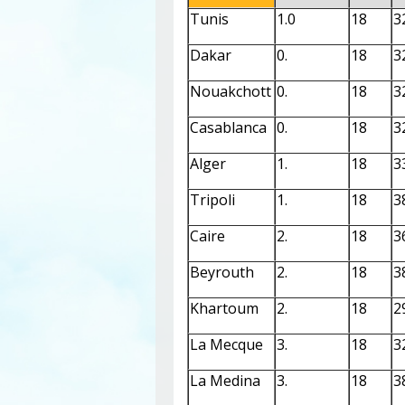
Tunis
1.0
18
3
Dakar
0.
18
3
Nouakchott
0.
18
3
Casablanca
0.
18
3
Alger
1.
18
3
Tripoli
1.
18
3
Caire
2.
18
3
Beyrouth
2.
18
3
Khartoum
2.
18
2
La Mecque
3.
18
3
La Medina
3.
18
3