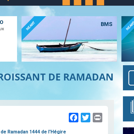
ÉO
NEANT
NEAN
BMS
UX
 CROISSANT DE RAMADAN
Facebook
Twitter
Print
re de Ramadan 1444 de l'Hégire