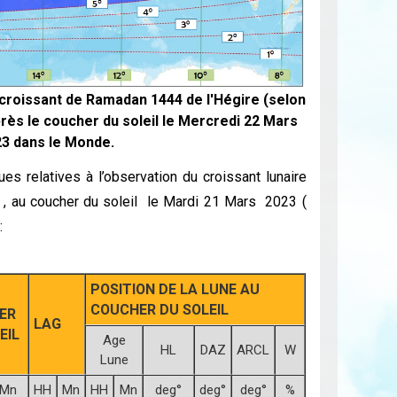
u croissant de Ramadan 1444 de l'Hégire (selon
après le coucher du soleil le Mercredi 22 Mars
3 dans le Monde.
 relatives à l’observation du croissant lunaire
e , au coucher du soleil le Mardi 21 Mars 2023 (
:
POSITION DE LA LUNE AU
COUCHER DU SOLEIL
ER
LAG
EIL
Age
HL
DAZ
ARCL
W
Lune
Mn
HH
Mn
HH
Mn
deg°
deg°
deg°
%