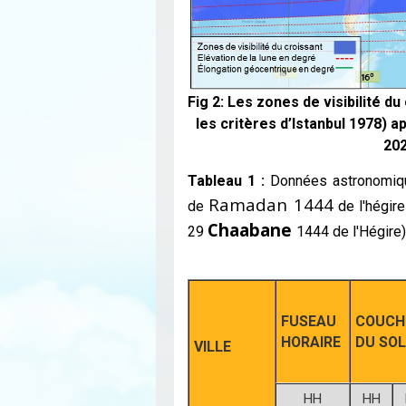
Fig 2: Les zones de visibilité d
les critères d’Istanbul 1978) 
202
Tableau 1 :
Données astronomiques
Ramadan 1444
de
de l'hégir
Chaabane
29
1444 de l'Hégire)
FUSEAU
COUCH
HORAIRE
DU SOL
VILLE
HH
HH