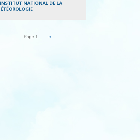
’INSTITUT NATIONAL DE LA
ÉTÉOROLOGIE
nation
Page
››
Page 1
suivante