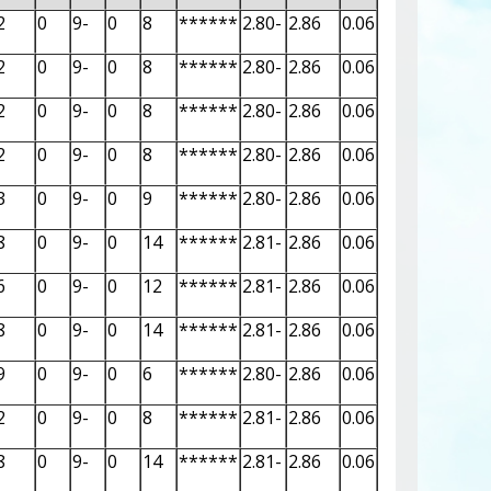
2
0
-9
0
8
******
-2.80
2.86
0.06
2
0
-9
0
8
******
-2.80
2.86
0.06
2
0
-9
0
8
******
-2.80
2.86
0.06
2
0
-9
0
8
******
-2.80
2.86
0.06
3
0
-9
0
9
******
-2.80
2.86
0.06
8
0
-9
0
14
******
-2.81
2.86
0.06
6
0
-9
0
12
******
-2.81
2.86
0.06
8
0
-9
0
14
******
-2.81
2.86
0.06
9
0
-9
0
6
******
-2.80
2.86
0.06
2
0
-9
0
8
******
-2.81
2.86
0.06
8
0
-9
0
14
******
-2.81
2.86
0.06