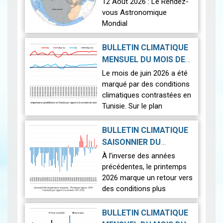
12 Août 2026 : Le Rendez-
vous Astronomique
Mondial
Le 12 août 2026, la Terre
BULLETIN CLIMATIQUE
connaîtra l'un des
MENSUEL DU MOIS DE
phénomènes
2026-07-14
JUIN 2026
|
Le mois de juin 2026 a été
astronomiques les plus
marqué par des conditions
spectaculaires : une…
Lire
climatiques contrastées en
Tunisie. Sur le plan
thermique, des
températures supérieures
BULLETIN CLIMATIQUE
aux normales ont été
SAISONNIER DU
observées sur l'en…
Lire
PRINTEMPS 2026
|
À l’inverse des années
2026-07-02
précédentes, le printemps
2026 marque un retour vers
des conditions plus
proches de la normale,
avec un léger excédent
BULLETIN CLIMATIQUE
thermique de +0,3 °c