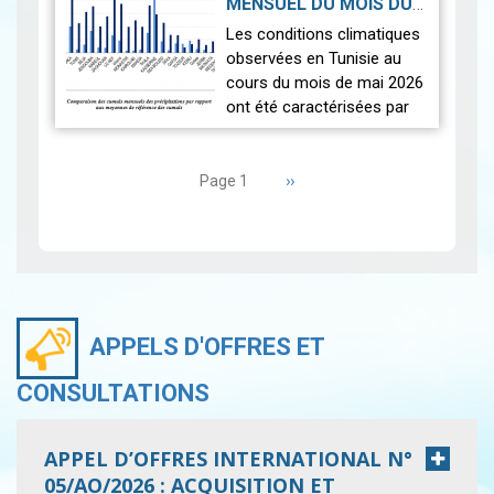
MENSUEL DU MOIS DU
seulement.
2026-06-17
MAI 2026
|
Les conditions climatiques
Nous r…
Lire
observées en Tunisie au
cours du mois de mai 2026
ont été caractérisées par
des températures proches
Pagination
des normales et une
répartition spatiale
Page
››
Page 1
suivante
contrastée…
Lire
APPELS D'OFFRES ET
CONSULTATIONS
APPEL D’OFFRES INTERNATIONAL N°
05/AO/2026 : ACQUISITION ET