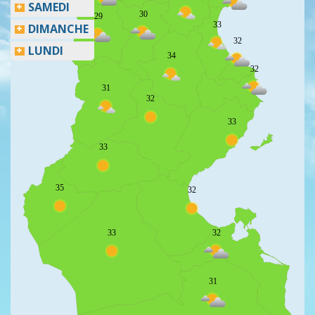
SAMEDI
30
29
33
DIMANCHE
32
LUNDI
34
32
31
32
33
33
35
32
33
32
31