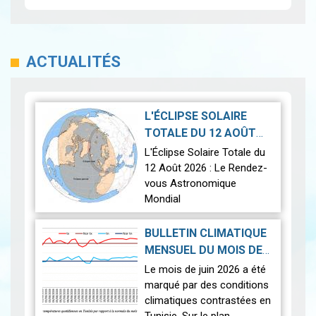
ACTUALITÉS
L'ÉCLIPSE SOLAIRE
TOTALE DU 12 AOÛT
2026-07-21
2026
|
L'Éclipse Solaire Totale du
12 Août 2026 : Le Rendez-
vous Astronomique
Mondial
Le 12 août 2026, la Terre
BULLETIN CLIMATIQUE
connaîtra l'un des
MENSUEL DU MOIS DE
phénomènes
2026-07-14
JUIN 2026
|
Le mois de juin 2026 a été
astronomiques les plus
marqué par des conditions
spectaculaires : une…
Lire
climatiques contrastées en