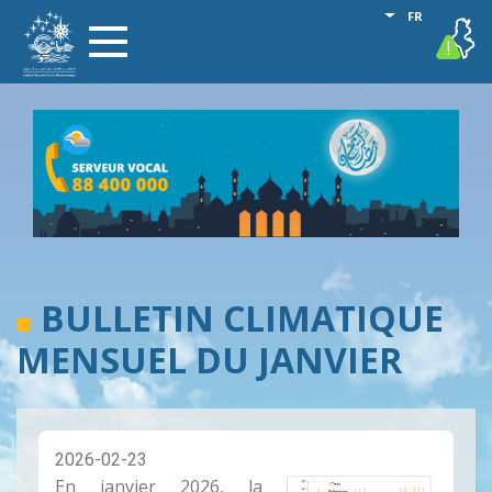
Aller
Lister les act
FR
vigilance
Toggle
au
navigation
contenu
principal
BULLETIN CLIMATIQUE
MENSUEL DU JANVIER
2026-02-23
En janvier 2026, la