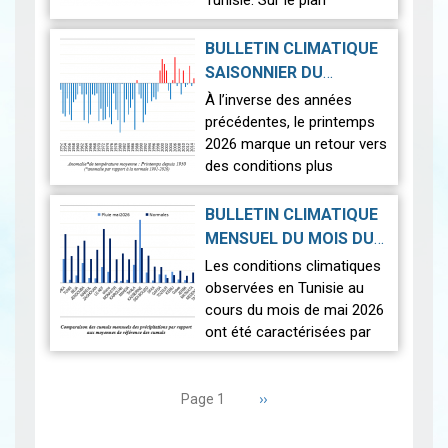
Tunisie. Sur le plan
thermique, des
températures supérieures
BULLETIN CLIMATIQUE
aux normales ont été
SAISONNIER DU
observées sur l'en…
Lire
PRINTEMPS 2026
|
À l’inverse des années
2026-07-02
précédentes, le printemps
2026 marque un retour vers
des conditions plus
proches de la normale,
avec un léger excédent
BULLETIN CLIMATIQUE
thermique de +0,3 °c
MENSUEL DU MOIS DU
seulement.
2026-06-17
MAI 2026
|
Les conditions climatiques
Nous r…
Lire
observées en Tunisie au
cours du mois de mai 2026
ont été caractérisées par
des températures proches
Pagination
des normales et une
répartition spatiale
Page
››
Page 1
suivante
contrastée…
Lire