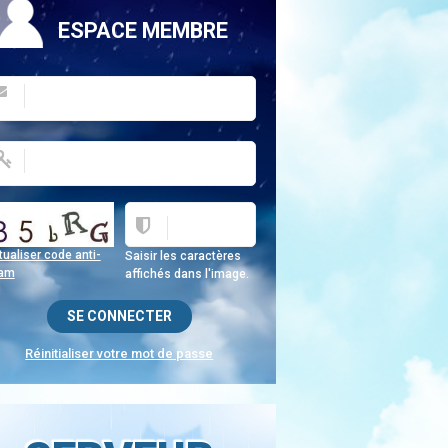
ESPACE MEMBRE
ualiser code anti-
Saisir les caractères
am
affichés dans l'image.
Réinitialiser votre mot de passe