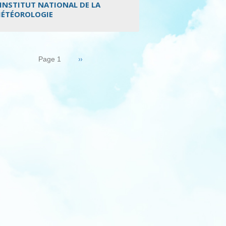
’INSTITUT NATIONAL DE LA
ÉTÉOROLOGIE
nation
Page
››
Page 1
suivante