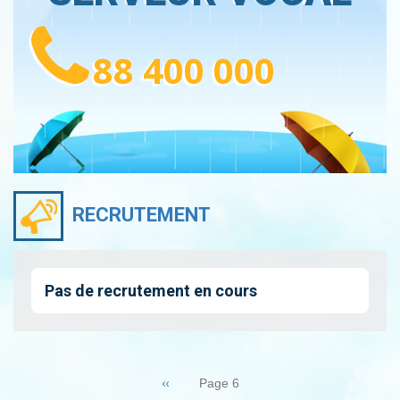
88 400 000
RECRUTEMENT
Pas de recrutement en cours
Pagination
Page
‹‹
Page 6
précédente