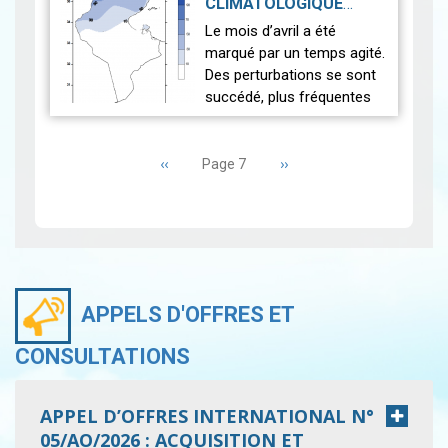
CLIMATOLOGIQUE
pendant le mois de mai. La
MENSUEL AVRIL 2025
|
Le mois d’avril a été
Tunisie a retrouvé des
2025-05-19
marqué par un temps agité.
pluies…
Lire
Des perturbations se sont
succédé, plus fréquentes
qu’à l’ordinaire sur les
Pagination
régions du nord et le
Page
‹‹
centre. Elles se sont
Page
››
Page 7
précédente
suivante
accompagnée…
Lire
APPELS D'OFFRES ET
CONSULTATIONS
APPEL D’OFFRES INTERNATIONAL N°
05/AO/2026 : ACQUISITION ET