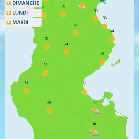
DIMANCHE
30
29
33
LUNDI
33
MARDI
35
32
31
32
33
33
34
32
33
32
30