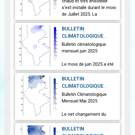
2025-08-22
|
chaud et très ensoleillé
s’est installé durant le mois
de Juillet 2025. La
température moyenne
nationale (23 stations
BULLETIN
principales), est supérieure
CLIMATOLOGIQUE
à la…
Lire
MENSUEL JUIN 2025
|
Bulletin climatologique
2025-07-17
mensuel juin 2025
Le mois de juin 2025 a été
plus chaud que la normale.
La température moyenne
BULLETIN
nationale (26 stations
CLIMATOLOGIQUE
principales) a atteint 27.4
MENSUEL MAI 2025
|
Bulletin Climatologique
°C, supé…
Lire
2025-07-11
Mensuel Mai 2025
Le net changement du
temps qui s'est opéré
pendant les mois
BULLETIN
précédents a continué