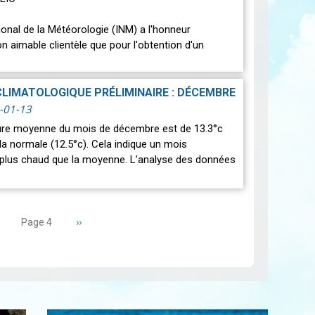
tional de la Météorologie (INM) a l'honneur
n aimable clientèle que pour l'obtention d'un
'Intempérie (destiné aux compagnies…
Lire
CLIMATOLOGIQUE PRÉLIMINAIRE : DÉCEMBRE
-01-13
ure moyenne du mois de décembre est de 13.3°c
la normale (12.5°c). Cela indique un mois
 plus chaud que la moyenne. L’analyse des données
age
Page
››
Page 4
récédente
suivante