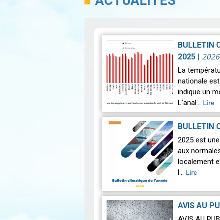
ACTUALITÉS
BULLETIN 
2026
2025
|
La températu
nationale est
indique un m
L’anal…
Lire
BULLETIN C
2025 est une
aux normales
localement e
l…
Lire
AVIS AU PU
AVIS AU PUB