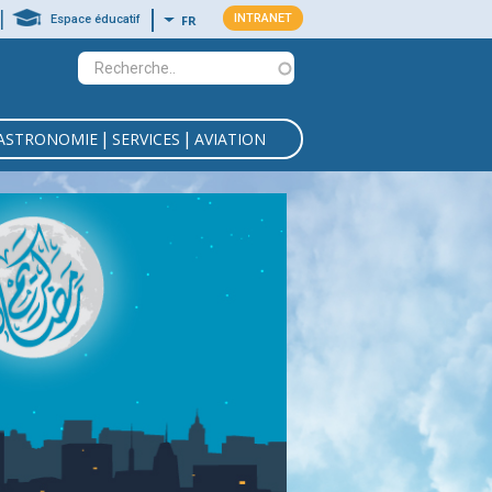
|
MENU
INTRANET
Lister les actions supplémentaires
FR
Espace éducatif
INTRANET
|
|
ASTRONOMIE
SERVICES
AVIATION
GES DU NORD OUEST
TALOGUE PRODUITS
ÈNES ASTRONOMIQUES
ÊTE MACROSISMIQUE
SIONS SAISONNIÈRES
SERVATION MONDE
MOYEN ORIENT
AUTO BRIEFING
DU GOLFE DE HAMMAMET
 POUR VOS ACTIVITÉS
CTION DE LA MECQUE
NÉES CLIMATIQUES
XEMPLE DE TEMSI
PLUVIOMÉTRIE
S DU GOLFE DE GABÈS
FS DES PRESTATIONS