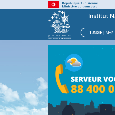
Aller
République Tunisienne
Ministère du transport
au
Institut N
contenu
principal
MAIN
|
MARI
NAVIGATI
TUNISIE
BMS
CÔ
C
CENT
V